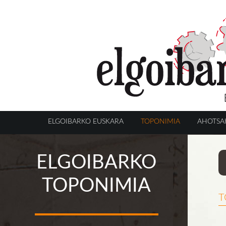
ELGOIBARKO EUSKARA
TOPONIMIA
AHOTSA
ELGOIBARKO
TOPONIMIA
t