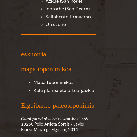
Azkue (San Roke)
Idotorbe (San Pedro)
Sallobente-Ermuaran
Urruzuno
eskuorria
mapa toponimikoa
Mapa toponimikoa
Kale planoa eta ortoargazkia
Elgoibarko paleotoponimia
Garai gatazkatsu baten kronika (1765-
1825)
, Pello Arrieta Soraiz / Javier
Elorza Maiztegi. Elgoibar, 2014