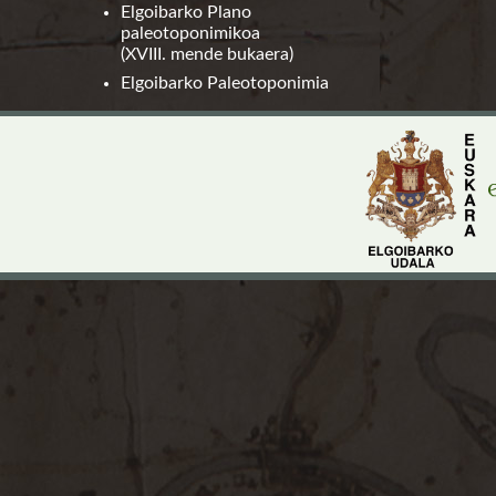
Elgoibarko Plano
paleotoponimikoa
(XVIII. mende bukaera)
Elgoibarko Paleotoponimia