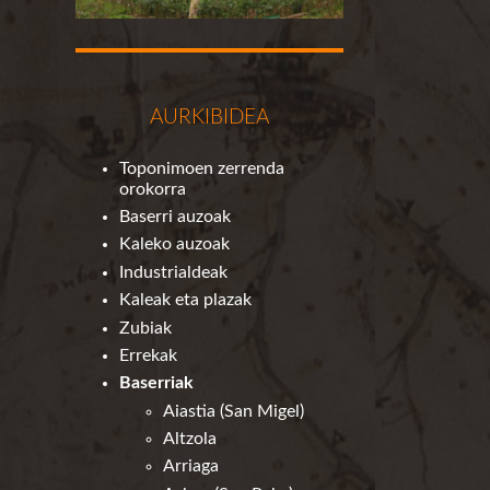
AURKIBIDEA
Toponimoen zerrenda
orokorra
Baserri auzoak
Kaleko auzoak
Industrialdeak
Kaleak eta plazak
Zubiak
Errekak
Baserriak
Aiastia (San Migel)
Altzola
Arriaga