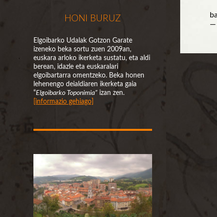
ba
HONI BURUZ
—
Elgoibarko Udalak Gotzon Garate
izeneko beka sortu zuen 2009an,
euskara arloko ikerketa sustatu, eta aldi
berean, idazle eta euskaralari
elgoibartarra omentzeko. Beka honen
lehenengo deialdiaren ikerketa gaia
“
Elgoibarko Toponimia”
izan zen.
[informazio gehiago]