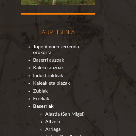
AURKIBIDEA
Toponimoen zerrenda
orokorra
Baserri auzoak
Kaleko auzoak
Industrialdeak
Kaleak eta plazak
Zubiak
Errekak
Baserriak
Aiastia (San Migel)
Altzola
Arriaga