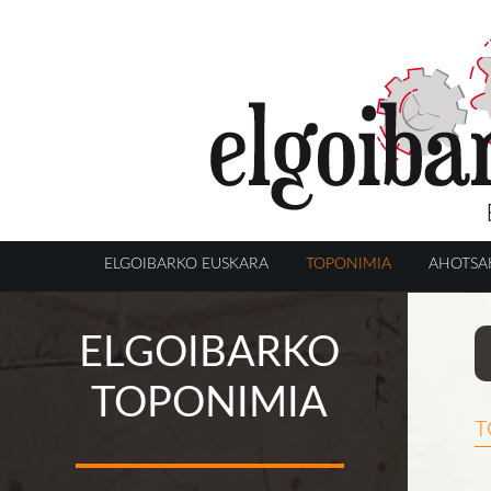
ELGOIBARKO EUSKARA
TOPONIMIA
AHOTSA
ELGOIBARKO
TOPONIMIA
t