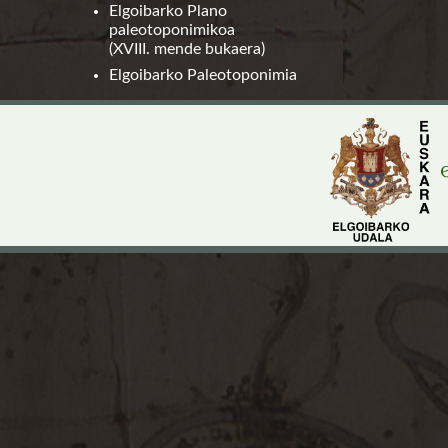
Elgoibarko Plano
paleotoponimikoa
(XVIII. mende bukaera)
Elgoibarko Paleotoponimia