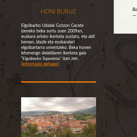
Ba
HONI BURUZ
—
Elgoibarko Udalak Gotzon Garate
izeneko beka sortu zuen 2009an,
euskara arloko ikerketa sustatu, eta aldi
berean, idazle eta euskaralari
elgoibartarra omentzeko. Beka honen
lehenengo deialdiaren ikerketa gaia
“
Elgoibarko Toponimia”
izan zen.
[informazio gehiago]