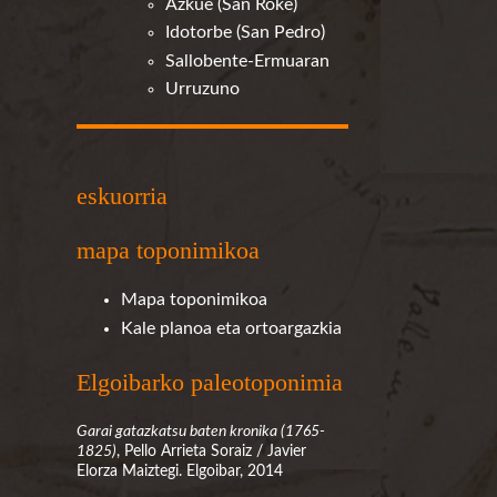
Azkue (San Roke)
Idotorbe (San Pedro)
Sallobente-Ermuaran
Urruzuno
eskuorria
mapa toponimikoa
Mapa toponimikoa
Kale planoa eta ortoargazkia
Elgoibarko paleotoponimia
Garai gatazkatsu baten kronika (1765-
1825)
, Pello Arrieta Soraiz / Javier
Elorza Maiztegi. Elgoibar, 2014