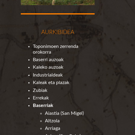
AURKIBIDEA
Toponimoen zerrenda
orokorra
Baserri auzoak
Kaleko auzoak
Industrialdeak
Kaleak eta plazak
Zubiak
Errekak
Baserriak
Aiastia (San Migel)
Altzola
Arriaga