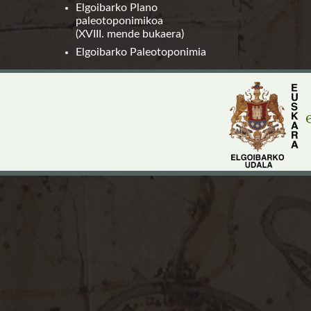
Elgoibarko Plano
paleotoponimikoa
(XVIII. mende bukaera)
Elgoibarko Paleotoponimia