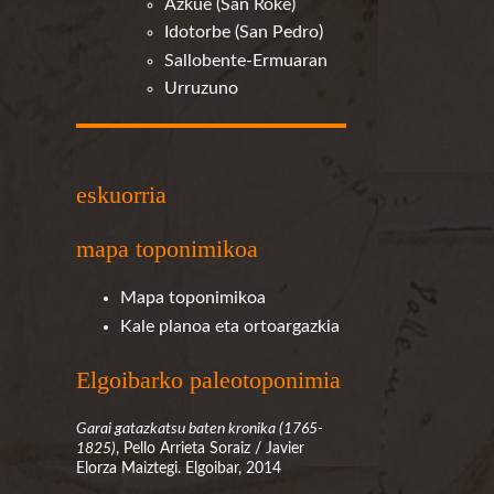
Azkue (San Roke)
Idotorbe (San Pedro)
Sallobente-Ermuaran
Urruzuno
eskuorria
mapa toponimikoa
Mapa toponimikoa
Kale planoa eta ortoargazkia
Elgoibarko paleotoponimia
Garai gatazkatsu baten kronika (1765-
1825)
, Pello Arrieta Soraiz / Javier
Elorza Maiztegi. Elgoibar, 2014