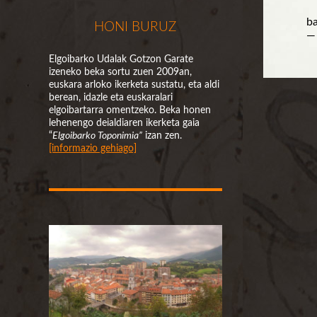
ba
HONI BURUZ
—
Elgoibarko Udalak Gotzon Garate
izeneko beka sortu zuen 2009an,
euskara arloko ikerketa sustatu, eta aldi
berean, idazle eta euskaralari
elgoibartarra omentzeko. Beka honen
lehenengo deialdiaren ikerketa gaia
“
Elgoibarko Toponimia”
izan zen.
[informazio gehiago]