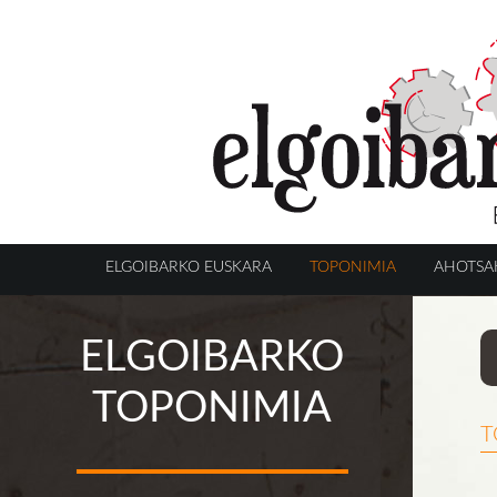
ELGOIBARKO EUSKARA
TOPONIMIA
AHOTSA
ELGOIBARKO
TOPONIMIA
t