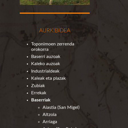
AURKIBIDEA
Toponimoen zerrenda
orokorra
Baserri auzoak
Kaleko auzoak
Industrialdeak
Kaleak eta plazak
Zubiak
Errekak
Baserriak
Aiastia (San Migel)
Altzola
Arriaga