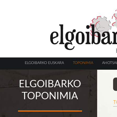
ELGOIBARKO EUSKARA
TOPONIMIA
AHOTSA
ELGOIBARKO
TOPONIMIA
t