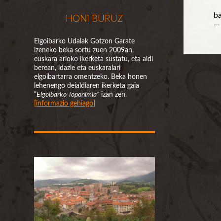
ba
HONI BURUZ
—
Elgoibarko Udalak Gotzon Garate
izeneko beka sortu zuen 2009an,
euskara arloko ikerketa sustatu, eta aldi
berean, idazle eta euskaralari
elgoibartarra omentzeko. Beka honen
lehenengo deialdiaren ikerketa gaia
“
Elgoibarko Toponimia”
izan zen.
[informazio gehiago]