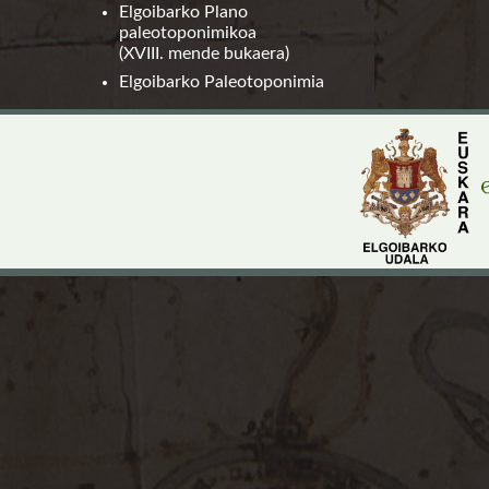
Elgoibarko Plano
paleotoponimikoa
(XVIII. mende bukaera)
Elgoibarko Paleotoponimia