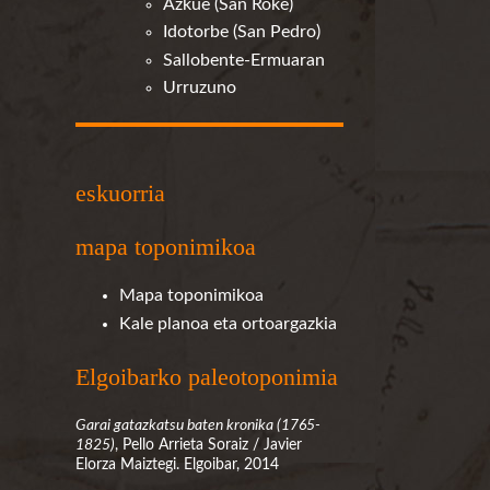
Azkue (San Roke)
Idotorbe (San Pedro)
Sallobente-Ermuaran
Urruzuno
eskuorria
mapa toponimikoa
Mapa toponimikoa
Kale planoa eta ortoargazkia
Elgoibarko paleotoponimia
Garai gatazkatsu baten kronika (1765-
1825)
, Pello Arrieta Soraiz / Javier
Elorza Maiztegi. Elgoibar, 2014