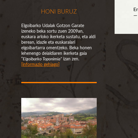
E
HONI BURUZ
— 
Elgoibarko Udalak Gotzon Garate
izeneko beka sortu zuen 2009an,
euskara arloko ikerketa sustatu, eta aldi
berean, idazle eta euskaralari
elgoibartarra omentzeko. Beka honen
lehenengo deialdiaren ikerketa gaia
“
Elgoibarko Toponimia”
izan zen.
[informazio gehiago]