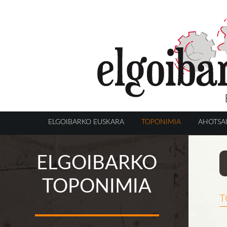
ELGOIBARKO EUSKARA
TOPONIMIA
AHOTSA
ELGOIBARKO
TOPONIMIA
t