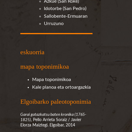
Azkue (San Roke)
Idotorbe (San Pedro)
Sallobente-Ermuaran
Urruzuno
eskuorria
mapa toponimikoa
Mapa toponimikoa
Kale planoa eta ortoargazkia
Elgoibarko paleotoponimia
Garai gatazkatsu baten kronika (1765-
1825)
, Pello Arrieta Soraiz / Javier
Elorza Maiztegi. Elgoibar, 2014