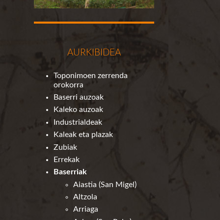
AURKIBIDEA
Toponimoen zerrenda
orokorra
Baserri auzoak
Kaleko auzoak
Industrialdeak
Kaleak eta plazak
Zubiak
Errekak
Baserriak
Aiastia (San Migel)
Altzola
Arriaga