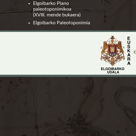
Elgoibarko Plano
paleotoponimikoa
(XVIII. mende bukaera)
Elgoibarko Paleotoponimia