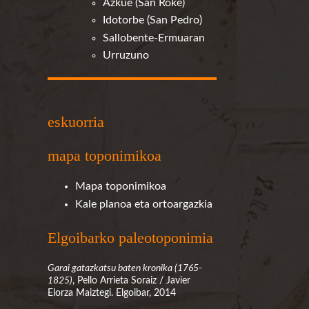
Azkue (San Roke)
Idotorbe (San Pedro)
Sallobente-Ermuaran
Urruzuno
eskuorria
mapa toponimikoa
Mapa toponimikoa
Kale planoa eta ortoargazkia
Elgoibarko paleotoponimia
Garai gatazkatsu baten kronika (1765-
1825)
, Pello Arrieta Soraiz / Javier
Elorza Maiztegi. Elgoibar, 2014