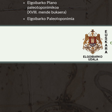
Elgoibarko Plano
paleotoponimikoa
(XVIII. mende bukaera)
Elgoibarko Paleotoponimia