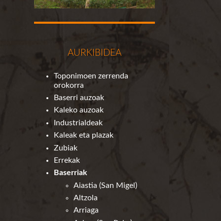
AURKIBIDEA
Toponimoen zerrenda
orokorra
Baserri auzoak
Kaleko auzoak
Industrialdeak
Kaleak eta plazak
Zubiak
Errekak
Baserriak
Aiastia (San Migel)
Altzola
Arriaga