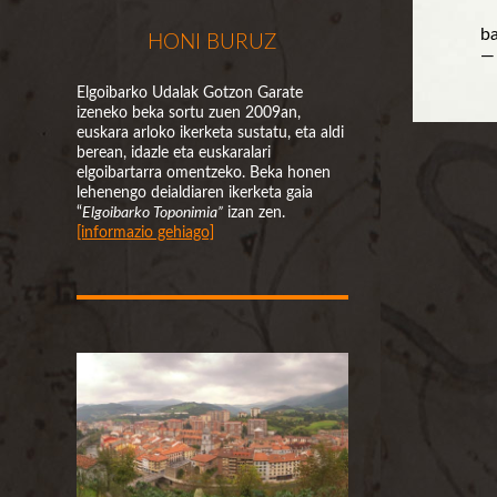
ba
HONI BURUZ
—
Elgoibarko Udalak Gotzon Garate
izeneko beka sortu zuen 2009an,
euskara arloko ikerketa sustatu, eta aldi
berean, idazle eta euskaralari
elgoibartarra omentzeko. Beka honen
lehenengo deialdiaren ikerketa gaia
“
Elgoibarko Toponimia”
izan zen.
[informazio gehiago]