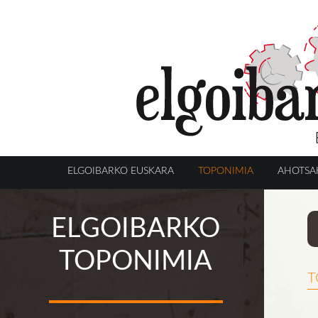
ELGOIBARKO EUSKARA
TOPONIMIA
AHOTSA
ELGOIBARKO
TOPONIMIA
t