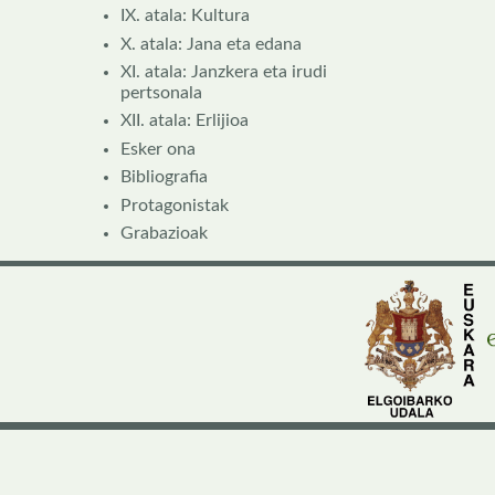
IX. atala: Kultura
X. atala: Jana eta edana
XI. atala: Janzkera eta irudi
pertsonala
XII. atala: Erlijioa
Esker ona
Bibliografia
Protagonistak
Grabazioak