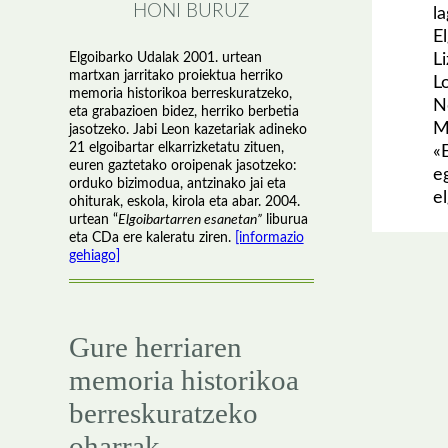
HONI BURUZ
l
E
Elgoibarko Udalak 2001. urtean
L
martxan jarritako proiektua herriko
L
memoria historikoa berreskuratzeko,
N
eta grabazioen bidez, herriko berbetia
M
jasotzeko. Jabi Leon kazetariak adineko
21 elgoibartar elkarrizketatu zituen,
«
euren gaztetako oroipenak jasotzeko:
e
orduko bizimodua, antzinako jai eta
el
ohiturak, eskola, kirola eta abar. 2004.
urtean “
Elgoibartarren esanetan”
liburua
eta CDa ere kaleratu ziren.
[informazio
gehiago]
Gure herriaren
memoria historikoa
berreskuratzeko
oharrak