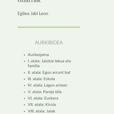
Egilea: Jabi Leon
AURKIBIDEA
Aurkezpena
I. atala: Jaiotze lekua eta
familia
II. atala: Egun arrunt bat
III. atala: Eskola
IV. atala: Lagun artean
V. atala: Pareja bila
VI. atala: Euskara
VII. atala: Kirola
VIII. atala: Jaiak