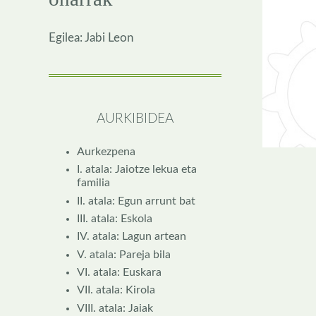
Egilea: Jabi Leon
AURKIBIDEA
Aurkezpena
I. atala: Jaiotze lekua eta
familia
II. atala: Egun arrunt bat
III. atala: Eskola
IV. atala: Lagun artean
V. atala: Pareja bila
VI. atala: Euskara
VII. atala: Kirola
VIII. atala: Jaiak