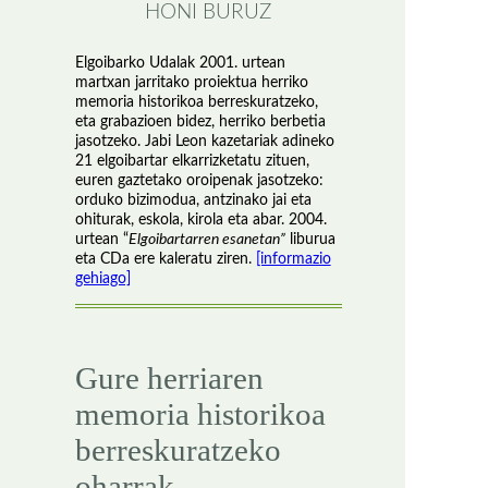
HONI BURUZ
Elgoibarko Udalak 2001. urtean
martxan jarritako proiektua herriko
memoria historikoa berreskuratzeko,
eta grabazioen bidez, herriko berbetia
jasotzeko. Jabi Leon kazetariak adineko
21 elgoibartar elkarrizketatu zituen,
euren gaztetako oroipenak jasotzeko:
orduko bizimodua, antzinako jai eta
ohiturak, eskola, kirola eta abar. 2004.
urtean “
Elgoibartarren esanetan”
liburua
eta CDa ere kaleratu ziren.
[informazio
gehiago]
Gure herriaren
memoria historikoa
berreskuratzeko
oharrak