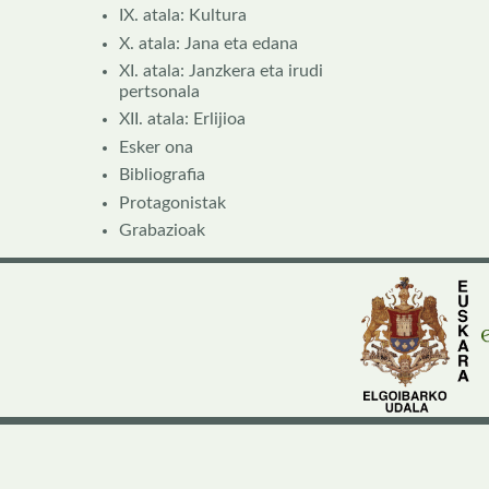
IX. atala: Kultura
X. atala: Jana eta edana
XI. atala: Janzkera eta irudi
pertsonala
XII. atala: Erlijioa
Esker ona
Bibliografia
Protagonistak
Grabazioak