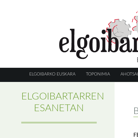
ELGOIBARKO EUSKARA
TOPONIMIA
AHOTSA
ELGOIBARTARREN
ESANETAN
B
F