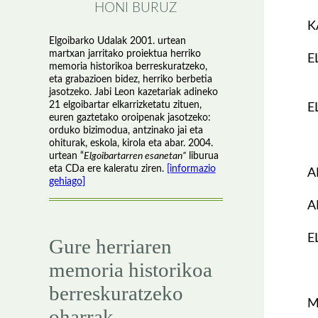
HONI BURUZ
K
Elgoibarko Udalak 2001. urtean
martxan jarritako proiektua herriko
E
memoria historikoa berreskuratzeko,
eta grabazioen bidez, herriko berbetia
jasotzeko. Jabi Leon kazetariak adineko
21 elgoibartar elkarrizketatu zituen,
E
euren gaztetako oroipenak jasotzeko:
orduko bizimodua, antzinako jai eta
ohiturak, eskola, kirola eta abar. 2004.
urtean “
Elgoibartarren esanetan”
liburua
eta CDa ere kaleratu ziren.
[informazio
A
gehiago]
A
E
Gure herriaren
memoria historikoa
berreskuratzeko
M
oharrak