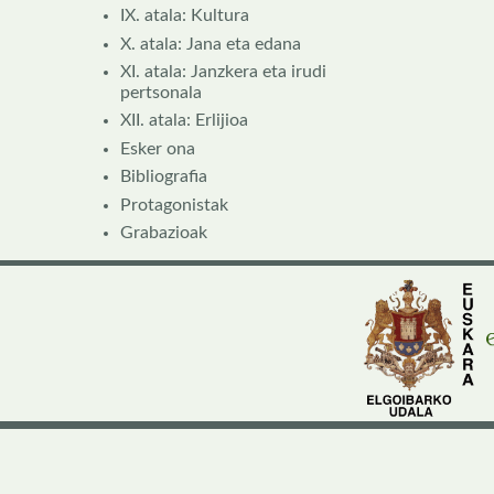
IX. atala: Kultura
X. atala: Jana eta edana
XI. atala: Janzkera eta irudi
pertsonala
XII. atala: Erlijioa
Esker ona
Bibliografia
Protagonistak
Grabazioak