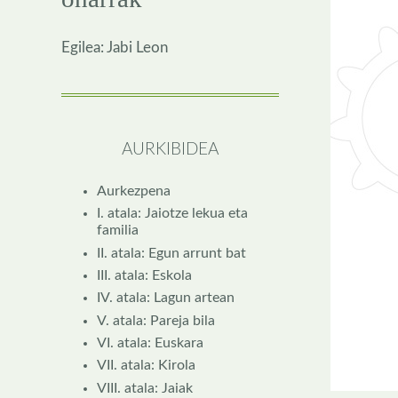
Egilea: Jabi Leon
AURKIBIDEA
Aurkezpena
I. atala: Jaiotze lekua eta
familia
II. atala: Egun arrunt bat
III. atala: Eskola
IV. atala: Lagun artean
V. atala: Pareja bila
VI. atala: Euskara
VII. atala: Kirola
VIII. atala: Jaiak