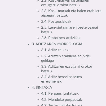
2.2. Kasu-marken sistemaren
ezaugarri orokor batzuk
2.3. Kasu-markak eta haien erabilera
aipagarri batzuk
2.4. Postposizioak
2.5. Izen-sintagmaren beste osagai
batzuk
2.6. Eratorpen-atzizkiak
3. ADITZAREN MORFOLOGIA
3.1. Aditz-taulak
3.2. Aditzen erabilera-adibide
gehiago
3.3. Aditzaren ezaugarri orokor
batzuk
3.4. Aditz berezi batzuen
erregimenak
4. SINTAXIA
4.1. Perpaus juntatuak
4.2. Mendeko perpausak
4.3. Testu-mailako lotura