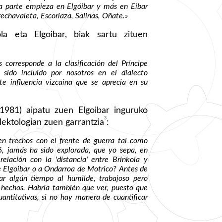
a parte empieza en Elgóibar y más en Eibar
chavaleta, Escoriaza, Salinas, Oñate.»
la eta Elgoibar, biak sartu zituen
es corresponde a la clasificación del Príncipe
sido incluido por nosotros en el dialecto
te influencia vizcaina que se aprecia en su
1981) aipatu zuen Elgoibar inguruko
3
alektologian zuen garrantzia
:
en trechos con el frente de guerra tal como
, jamás ha sido explorada, que yo sepa, en
 relación con la 'distancia' entre Brinkola y
e Elgoibar o a Ondarroa de Motrico? Antes de
car algún tiempo al humilde, trabajoso pero
 hechos. Habría también que ver, puesto que
antitativas, si no hay manera de cuantificar