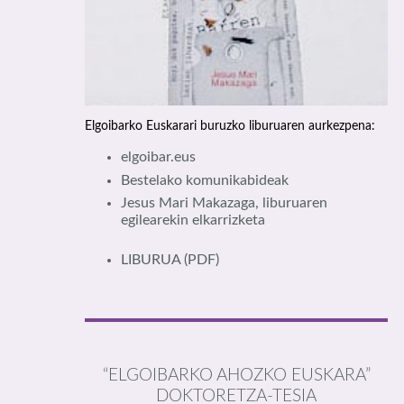
Elgoibarko Euskarari buruzko liburuaren aurkezpena:
elgoibar.eus
Bestelako komunikabideak
Jesus Mari Makazaga, liburuaren
egilearekin elkarrizketa
LIBURUA
(PDF)
“ELGOIBARKO AHOZKO EUSKARA”
DOKTORETZA-TESIA