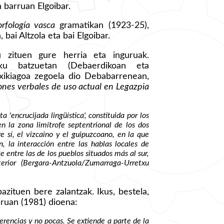
n barruan Elgoibar.
rfología vasca
gramatikan (1923-25),
 bai Altzola eta bai Elgoibar.
tu zituen gure herria eta inguruak.
ku batzuetan (Debaerdikoan eta
txikiagoa zegoela dio Debabarrenean,
ones verbales de uso actual en Legazpia
a 'encrucijada lingüística', constituida por los
n la zona limítrofe septentrional de los dos
re sí, el vizcaino y el guipuzcoano, en la que
, la interacción entre las hablas locales de
e entre las de los pueblos situados más al sur,
rior (Bergara-Antzuola/Zumarraga-Urretxu
bazituen bere zalantzak. Ikus, bestela,
uruan (1981) dioena:
ferencias y no pocas. Se extiende a parte de la