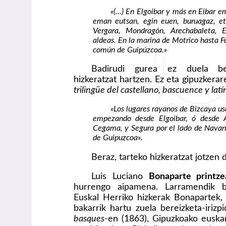
«(...) En Elgoibar y más en Eibar 
eman eutsan, egin euen, buruagaz, et
Vergara, Mondragón, Arechabaleta, E
aldeas. En la marina de Motrico hasta F
común de Guipúzcoa.»
Badirudi gurea ez duela bet
hizkeratzat hartzen. Ez eta gipuzkera
trilingüe del castellano, bascuence y lat
«Los lugares rayanos de Bizcaya usa
empezando desde Elgoibar, ó desde Az
Cegama, y Segura por el lado de Navarra
de Guipuzcoa».
Beraz, tarteko hizkeratzat jotzen 
Luis Luciano
Bonaparte printze
hurrengo aipamena. Larramendik ba
Euskal Herriko hizkerak Bonapartek,
bakarrik hartu zuela bereizketa-irizp
basques
-en (1863), Gipuzkoako euskar