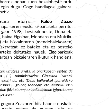
 horrek behar zuen bezainbeste ordu
a egin dugu. Gogo handiagoz, gainera,
oztik.
oetara etorriz,
Koldo Zuazo
naparteren euskalki-banaketa berritu,
, gaur
, 1998): besteak beste, Deba eta
u, baina Elgoibar, Mendaro eta Mutriku
n) eta bizkaieraren (mendebalekoaren)
izkera
tzat, ez bateko eta ez besteko
 tarteko deitutako hauek. Elgoibarkoak
artean bizkaieraren ikuturik handiena.
sker, urratsez urrats, ia oharkabean egiten da
a. (...) Administrazioz Gipuzkoa izateak
ekarri du, eta (Deba bailarako) iparraldeko
tasuna. Elgoibar, Mendaro eta Mutriku ezin
ian (bizkaieran) ez erdialdekoan (gipuzkeran)
-betean.»
 gogora Zuazoren hitz hauek: euskalki
 urrats egiten da gurean, eta ez