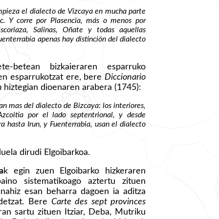
empieza el dialecto de Vizcaya en mucha parte
c. Y corre por Plasencia, más o menos por
scoriaza, Salinas, Oñate y todas aquellas
uenterrabía apenas hay distinción del dialecto
e-betean bizkaieraren esparruko
ren esparrukotzat ere, bere
Diccionario
ín
hiztegian dioenaren arabera (1745):
n mas del dialecto de Bizcaya: los interiores,
coitia por el lado septentrional, y desde
 hasta Irun, y Fuenterrabia, usan el dialecto
duela dirudi Elgoibarkoa.
a
k egin zuen Elgoibarko hizkeraren
ino sistematikoago aztertu zituen
 nahiz esan beharra dagoen ia aditza
idetzat. Bere
Carte des sept provinces
an sartu zituen Itziar, Deba, Mutriku