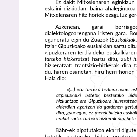
Ez dakit Mitxelenaren eginkizun
eskaini dizkiodan, baina ahalegintxo
Mitxelenaren hitz horiek ezagutuz ger
Azkenean, garai berriag
dialektologoarengana iristen gara. Bo
eguneratu egin du Zuazok (
Euskalkiak
Itziar Gipuzkoako euskalkian sartu dit
gipuzkeraren (erdialdeko euskalkiare
tarteko hizkera
tzat hartu ditu,
zubi h
hizkeratzat: trantsizio-hizkerak dira
du, haren esanetan, hiru herri horien 
Hala dio:
«(...) eta tarteko hizkera horiei e
azpieuskalki batetik besterako bide
hizkuntzaz ere Gipuzkoara hurreratzea 
alderdian agertzen da gardenen gertu
dira, gaur egun, ez mendebaleko euskalk
erabat sartu: tarteko hizkerak dira bete
Bähr-ek aipatutakoa ekarri digute
batetik besterako bidea urratsez