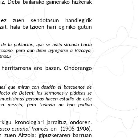
iz, Deba bailarako gainerako hizkerak
ez zuen sendotasun handiegirik
zat, hala baitzioen hari eginiko gutun
de la población, que se halla situada hacia
uzcoano, pero aún debe agregarse a Vizcaya,
anos.»
, herritarrena ere bazen. Ondorengo
2
nes
que miran con desdén el bascuence de
ecto de Beterri: los sermones y pláticas se
y muchísimas personas hacen estudio de este
una mezcla; pero todavía no han podido
rkigu, kronologiari jarraituz, ondoren.
asco-español-francés
-en (1905-1906),
n zuen Altzola: gipuzkeraren barruan