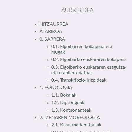
AURKIBIDEA
HITZAURREA
ATARIKOA
0. SARRERA
0.1. Elgoibarren kokapena eta
mugak
0.2. Elgoibarko euskararen kokapena
0.3. Elgoibarko euskararen ezagutza-
eta erabilera-datuak
0.4. Transkripzio-irizpideak
1. FONOLOGIA
1.1. Bokalak
1.2. Diptongoak
1.3. Kontsonanteak
2. IZENAREN MORFOLOGIA
2.1. Kasu-marken taulak