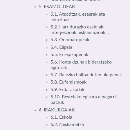
5. ESAMOLDEAK
5.1. Atsotitzak, esaerak eta
lokuzioak
5.2. Harridurazko esaldiak:
interjekzioak, esklamazioak...
5.3. Onomatopeiak
5.4. Elipsia
5.5. Errepikapenak
5.6. Kontakizunak bideratzeko
egiturak
5.7. Baiezko balioa duten ukapenak
5.8. Eufemismoak
5.9. Erdarakadak
5.10. Bestelako egitura aipagarri
batzuk
6. IRAKURGAIAK
6.1. Eskola
6.2. Neskametza