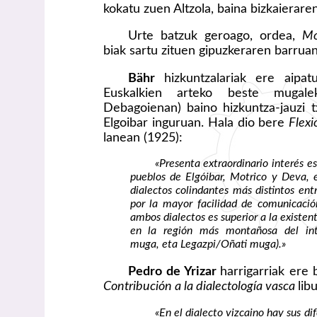
kokatu zuen Altzola, baina bizkaierare
Urte batzuk geroago, ordea,
Mo
biak sartu zituen gipuzkeraren barruan,
Bähr
hizkuntzalariak ere aipa
Euskalkien arteko beste mugale
Debagoienan) baino hizkuntza-jauzi 
Elgoibar inguruan. Hala dio bere
Flexi
lanean (1925):
«Presenta extraordinario interés est
pueblos de Elgóibar, Motrico y Deva, e
dialectos colindantes más distintos ent
por la mayor facilidad de comunicación
ambos dialectos es superior a la existent
en la región más montañosa del inte
muga, eta Legazpi/Oñati muga).»
Pedro de Yrizar
harrigarriak ere 
Contribución a la dialectología vasca
lib
«En el dialecto vizcaino hay sus di