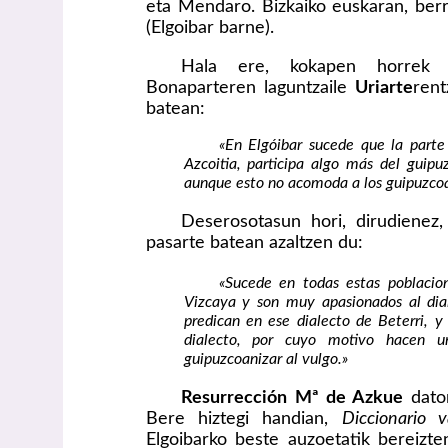
eta Mendaro. Bizkaiko euskaran, berr
(Elgoibar barne).
Hala ere, kokapen horrek 
Bonaparteren laguntzaile
Uriarte
rent
batean:
«En Elgóibar sucede que la parte 
Azcoitia, participa algo más del guip
aunque esto no acomoda a los guipuzco
Deserosotasun hori, dirudienez
pasarte batean azaltzen du:
«Sucede en todas estas poblacio
Vizcaya y son muy apasionados al dial
predican en ese dialecto de Beterri, 
dialecto, por cuyo motivo hacen 
guipuzcoanizar al vulgo.»
Resurrección Mª de Azkue
dato
Bere hiztegi handian,
Diccionario v
Elgoibarko beste auzoetatik bereizte