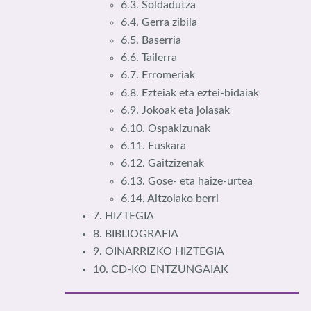
6.3. Soldadutza
6.4. Gerra zibila
6.5. Baserria
6.6. Tailerra
6.7. Erromeriak
6.8. Ezteiak eta eztei-bidaiak
6.9. Jokoak eta jolasak
6.10. Ospakizunak
6.11. Euskara
6.12. Gaitzizenak
6.13. Gose- eta haize-urtea
6.14. Altzolako berri
7. HIZTEGIA
8. BIBLIOGRAFIA
9. OINARRIZKO HIZTEGIA
10. CD-KO ENTZUNGAIAK