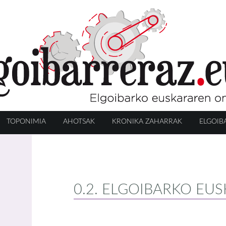
TOPONIMIA
AHOTSAK
KRONIKA ZAHARRAK
ELGOIB
0.2. ELGOIBARKO EU