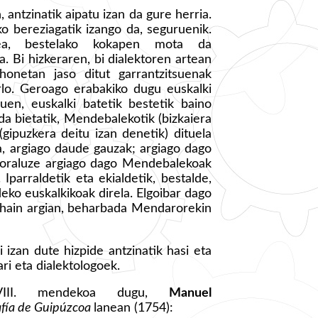
, antzinatik aipatu izan da gure herria.
o bereziagatik izango da, seguruenik.
dea, bestelako kokapen mota da
. Bi hizkeraren, bi dialektoren artean
honetan jaso ditut garrantzitsuenak
arlo. Geroago erabakiko dugu euskalki
uen, euskalki batetik bestetik baino
da bietatik, Mendebalekotik (bizkaiera
(gipuzkera deitu izan denetik) dituela
a, argiago daude gauzak; argiago dago
 Soraluze argiago dago Mendebalekoak
 Iparraldetik eta ekialdetik, bestalde,
eko euskalkikoak direla. Elgoibar dago
z hain argian, beharbada Mendarorekin
 izan dute hizpide antzinatik hasi eta
ri eta dialektologoek.
XVIII. mendekoa dugu,
Manuel
afía de Guipúzcoa
lanean (1754):