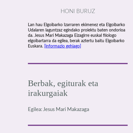
HONI BURUZ
Lan hau Elgoibarko Izarraren ekimenez eta Elgoibarko
Udalaren laguntzaz egindako proiektu baten ondorioa
da. Jesus Mari Makazaga Eizagirre euskal filologo
elgoibartarra da egilea, berak aztertu baitu Elgoibarko
Euskara.
[informazio gehiago]
Berbak, egiturak eta
irakurgaiak
Egilea: Jesus Mari Makazaga