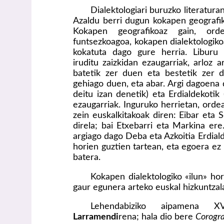
Dialektologiari buruzko literaturan
Azaldu berri dugun kokapen geografik
Kokapen geografikoaz gain, or
funtsezkoagoa, kokapen dialektologikoa
kokatuta dago gure herria. Liburu 
iruditu zaizkidan ezaugarriak, arloz 
batetik zer duen eta bestetik zer d
gehiago duen, eta abar. Argi dagoena 
deitu izan denetik) eta Erdialdekotik 
ezaugarriak. Inguruko herrietan, orde
zein euskalkitakoak diren: Eibar eta
direla; bai Etxebarri eta Markina ere.
argiago dago Deba eta Azkoitia Erdiald
horien guztien tartean, eta egoera e
batera.
Kokapen dialektologiko «ilun» hori
gaur egunera arteko euskal hizkuntzala
Lehendabiziko aipamena 
Larramendi
rena; hala dio bere
Corogr