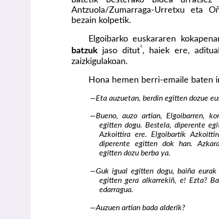
Antzuola/Zumarraga-Urretxu eta Oñ
bezain kolpetik.
Elgoibarko euskararen kokapena
4
batzuk
jaso ditut
, haiek ere, aditu
zaizkigulakoan.
Hona hemen berri-emaile baten iri
—Eta auzuetan, berdin egitten dozue eu
—Bueno, auzo artian, Elgoibarren, ko
egitten dogu. Bestela, diperente egi
Azkoittira ere. Elgoibartik Azkoitti
diperente egitten dok han. Azkara
egitten dozu berba ya.
—Guk igual egitten dogu, baiña eurak 
egitten gera alkarrekiñ, e! Ezta? Ba
edarragua.
—Auzuen artian bada alderik?