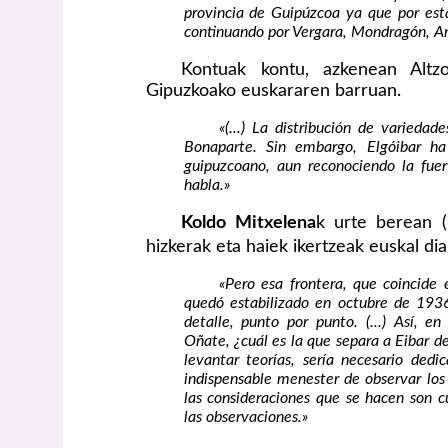
provincia de Guipúzcoa ya que por est
continuando por Vergara, Mondragón, Are
Kontuak kontu, azkenean Altzo
Gipuzkoako euskararen barruan.
«(...) La distribución de variedad
Bonaparte. Sin embargo, Elgóibar ha 
guipuzcoano, aun reconociendo la fuer
habla.»
Koldo Mitxelena
k urte berean (
hizkerak eta haiek ikertzeak euskal di
«Pero esa frontera, que coincide 
quedó estabilizado en octubre de 1936
detalle, punto por punto. (...) Así, en
Oñate, ¿cuál es la que separa a Eibar d
levantar teorías, sería necesario dedi
indispensable menester de observar los
las consideraciones que se hacen son cu
las observaciones.»