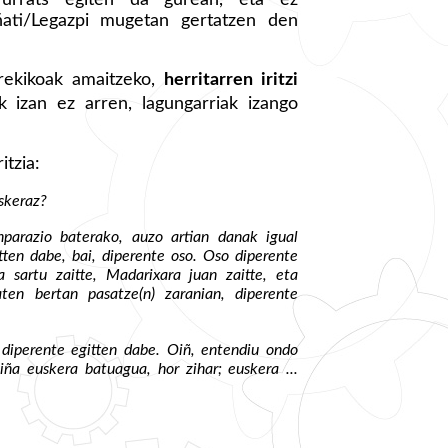
ati/Legazpi mugetan gertatzen den
rekikoak amaitzeko,
herritarren iritzi
ak izan ez arren, lagungarriak izango
tzia:
skeraz?
nparazio baterako, auzo artian danak igual
tten dabe, bai, diperente oso. Oso diperente
ra sartu zaitte, Madarixara juan zaitte, eta
ten bertan pasatze(n) zaranian, diperente
diperente egitten dabe. Oiñ, entendiu ondo
iña euskera batuagua, hor zihar; euskera ...