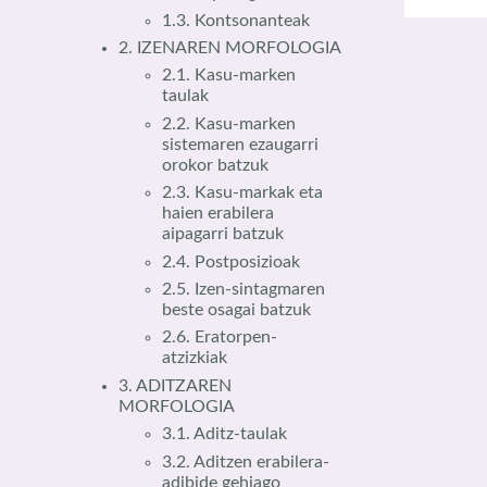
1.3. Kontsonanteak
2. IZENAREN MORFOLOGIA
2.1. Kasu-marken
taulak
2.2. Kasu-marken
sistemaren ezaugarri
orokor batzuk
2.3. Kasu-markak eta
haien erabilera
aipagarri batzuk
2.4. Postposizioak
2.5. Izen-sintagmaren
beste osagai batzuk
2.6. Eratorpen-
atzizkiak
3. ADITZAREN
MORFOLOGIA
3.1. Aditz-taulak
3.2. Aditzen erabilera-
adibide gehiago