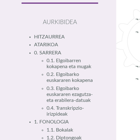
¬
AURKIBIDEA
HITZAURREA
ATARIKOA
0. SARRERA
0.1. Elgoibarren
¬
kokapena eta mugak
0.2. Elgoibarko
euskararen kokapena
0.3. Elgoibarko
euskararen ezagutza-
eta erabilera-datuak
0.4. Transkripzio-
irizpideak
1. FONOLOGIA
1.1. Bokalak
1.2. Diptongoak