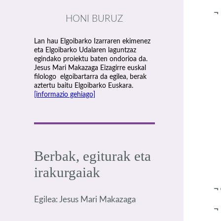
¬
HONI BURUZ
Lan hau Elgoibarko Izarraren ekimenez
eta Elgoibarko Udalaren laguntzaz
egindako proiektu baten ondorioa da.
Jesus Mari Makazaga Eizagirre euskal
filologo elgoibartarra da egilea, berak
aztertu baitu Elgoibarko Euskara.
[informazio gehiago]
(
Berbak, egiturak eta
irakurgaiak
¬
Egilea: Jesus Mari Makazaga