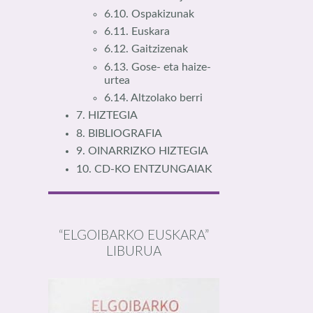
6.10. Ospakizunak
6.11. Euskara
6.12. Gaitzizenak
6.13. Gose- eta haize-
urtea
6.14. Altzolako berri
7. HIZTEGIA
8. BIBLIOGRAFIA
9. OINARRIZKO HIZTEGIA
10. CD-KO ENTZUNGAIAK
“ELGOIBARKO EUSKARA”
LIBURUA