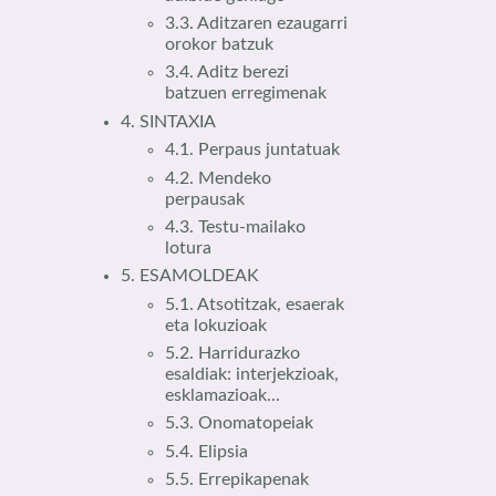
3.3. Aditzaren ezaugarri
orokor batzuk
3.4. Aditz berezi
batzuen erregimenak
4. SINTAXIA
4.1. Perpaus juntatuak
4.2. Mendeko
perpausak
4.3. Testu-mailako
lotura
5. ESAMOLDEAK
5.1. Atsotitzak, esaerak
eta lokuzioak
5.2. Harridurazko
esaldiak: interjekzioak,
esklamazioak...
5.3. Onomatopeiak
5.4. Elipsia
5.5. Errepikapenak