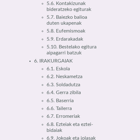
5.6. Kontakizunak
bideratzeko egiturak
5.7. Baiezko balioa
duten ukapenak
5.8. Eufemismoak
5.9. Erdarakadak
5.10. Bestelako egitura
aipagarri batzuk
6. IRAKURGAIAK
6.1. Eskola
6.2. Neskametza
6.3. Soldadutza
6.4. Gerra zibila
6.5. Baserria
6.6. Tailerra
6.7. Erromeriak
6.8. Ezteiak eta eztei-
bidaiak
6.9. Jokoak eta jolasak