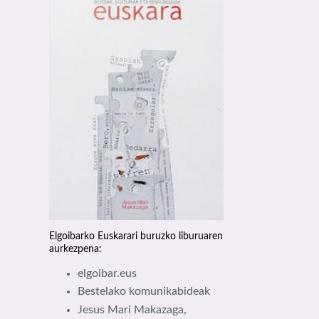
Elgoibarko Euskarari buruzko liburuaren
aurkezpena:
elgoibar.eus
Bestelako komunikabideak
Jesus Mari Makazaga,