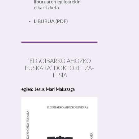
liburuaren egilearekin
elkarrizketa
LIBURUA
(PDF)
“ELGOIBARKO AHOZKO
EUSKARA” DOKTORETZA-
TESIA
egilea: Jesus Mari Makazaga