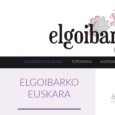
ELGOIBARKO EUSKARA
TOPONIMIA
AHOTSA
ELGOIBARKO
EUSKARA
6