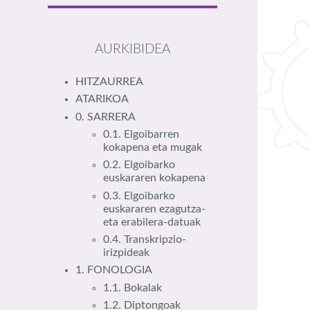
AURKIBIDEA
HITZAURREA
ATARIKOA
0. SARRERA
0.1. Elgoibarren
kokapena eta mugak
0.2. Elgoibarko
euskararen kokapena
0.3. Elgoibarko
euskararen ezagutza-
eta erabilera-datuak
0.4. Transkripzio-
irizpideak
1. FONOLOGIA
1.1. Bokalak
1.2. Diptongoak