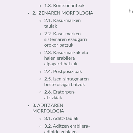
1.3. Kontsonanteak
h
2. IZENAREN MORFOLOGIA
2.1. Kasu-marken
taulak
2.2. Kasu-marken
sistemaren ezaugarri
orokor batzuk
2.3. Kasu-markak eta
haien erabilera
aipagarri batzuk
2.4. Postposizioak
2.5. Izen-sintagmaren
beste osagai batzuk
2.6. Eratorpen-
atzizkiak
3. ADITZAREN
MORFOLOGIA
3.1. Aditz-taulak
3.2. Aditzen erabilera-
adibide gehiago