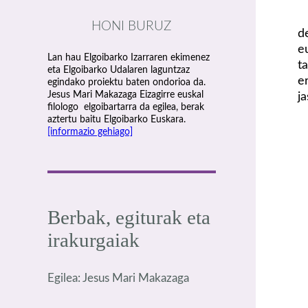
HONI BURUZ
d
e
Lan hau Elgoibarko Izarraren ekimenez
t
eta Elgoibarko Udalaren laguntzaz
e
egindako proiektu baten ondorioa da.
Jesus Mari Makazaga Eizagirre euskal
j
filologo elgoibartarra da egilea, berak
aztertu baitu Elgoibarko Euskara.
[informazio gehiago]
Berbak, egiturak eta
irakurgaiak
Egilea: Jesus Mari Makazaga