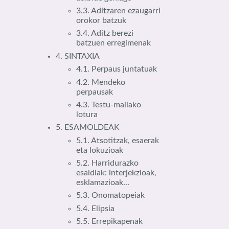
3.3. Aditzaren ezaugarri
orokor batzuk
3.4. Aditz berezi
batzuen erregimenak
4. SINTAXIA
4.1. Perpaus juntatuak
4.2. Mendeko
perpausak
4.3. Testu-mailako
lotura
5. ESAMOLDEAK
5.1. Atsotitzak, esaerak
eta lokuzioak
5.2. Harridurazko
esaldiak: interjekzioak,
esklamazioak...
5.3. Onomatopeiak
5.4. Elipsia
5.5. Errepikapenak