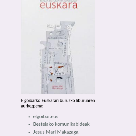
Elgoibarko Euskarari buruzko liburuaren
aurkezpena:
elgoibar.eus
Bestelako komunikabideak
Jesus Mari Makazaga,