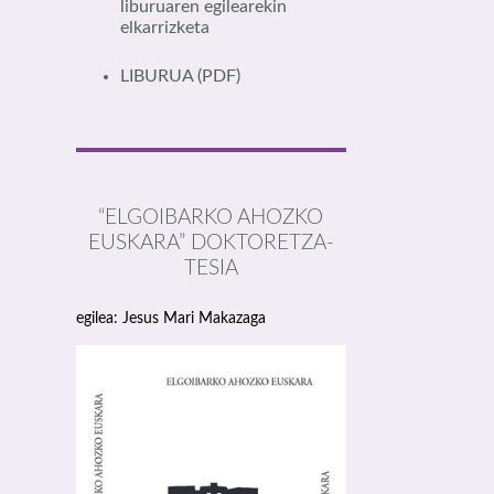
liburuaren egilearekin
elkarrizketa
LIBURUA
(PDF)
“ELGOIBARKO AHOZKO
EUSKARA” DOKTORETZA-
TESIA
egilea: Jesus Mari Makazaga