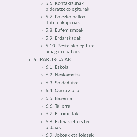
5.6. Kontakizunak
bideratzeko egiturak
5.7. Baiezko balioa
duten ukapenak
5.8. Eufemismoak
5.9. Erdarakadak
5.10. Bestelako egitura
aipagarri batzuk
6. IRAKURGAIAK
6.1. Eskola
6.2. Neskametza
6.3. Soldadutza
6.4. Gerra zibila
6.5. Baserria
6.6. Tailerra
6.7. Erromeriak
6.8. Ezteiak eta eztei-
bidaiak
6.9. Jokoak eta jolasak