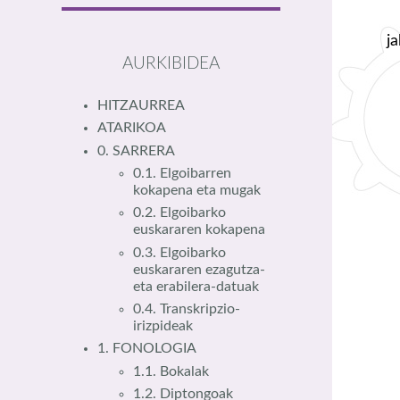
j
AURKIBIDEA
HITZAURREA
ATARIKOA
0. SARRERA
0.1. Elgoibarren
kokapena eta mugak
0.2. Elgoibarko
euskararen kokapena
0.3. Elgoibarko
euskararen ezagutza-
eta erabilera-datuak
0.4. Transkripzio-
irizpideak
1. FONOLOGIA
1.1. Bokalak
1.2. Diptongoak