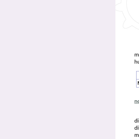
m
h
n
d
d
m