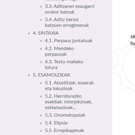
3.3. Aditzaren ezaugarri
orokor batzuk
3.4. Aditz berezi
batzuen erregimenak
4. SINTAXIA
s
4.1. Perpaus juntatuak
h
4.2. Mendeko
perpausak
4.3. Testu-mailako
lotura
5. ESAMOLDEAK
5.1. Atsotitzak, esaerak
eta lokuzioak
5.2. Harridurazko
esaldiak: interjekzioak,
esklamazioak...
5.3. Onomatopeiak
5.4. Elipsia
5.5. Errepikapenak