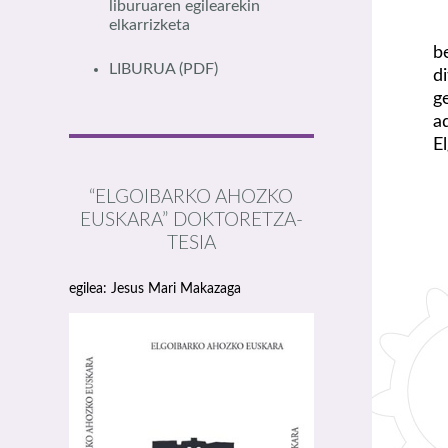
liburuaren egilearekin
elkarrizketa
b
LIBURUA
(PDF)
d
g
a
E
“ELGOIBARKO AHOZKO
EUSKARA” DOKTORETZA-
TESIA
egilea: Jesus Mari Makazaga