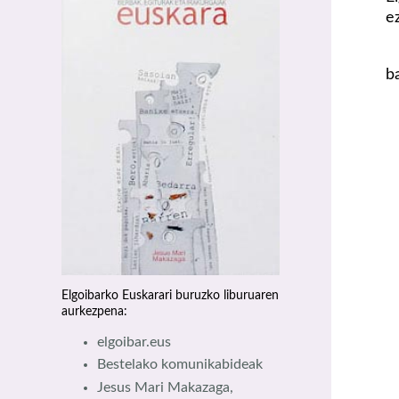
e
b
Elgoibarko Euskarari buruzko liburuaren
aurkezpena:
elgoibar.eus
Bestelako komunikabideak
Jesus Mari Makazaga,