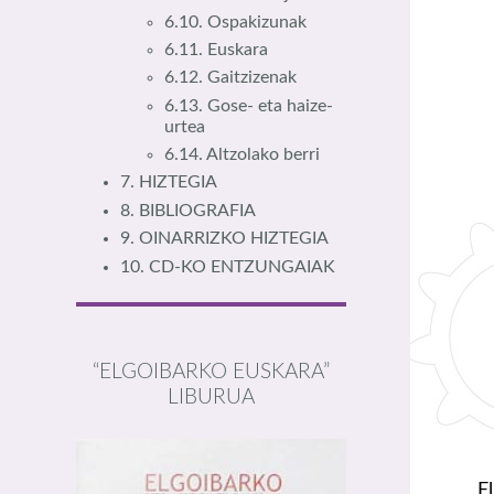
6.10. Ospakizunak
6.11. Euskara
6.12. Gaitzizenak
6.13. Gose- eta haize-
urtea
6.14. Altzolako berri
7. HIZTEGIA
8. BIBLIOGRAFIA
9. OINARRIZKO HIZTEGIA
10. CD-KO ENTZUNGAIAK
“ELGOIBARKO EUSKARA”
LIBURUA
E