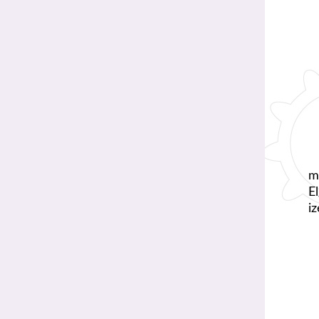
m
E
i