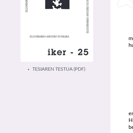
m
h
TESIAREN TESTUA
(PDF)
e
H
b