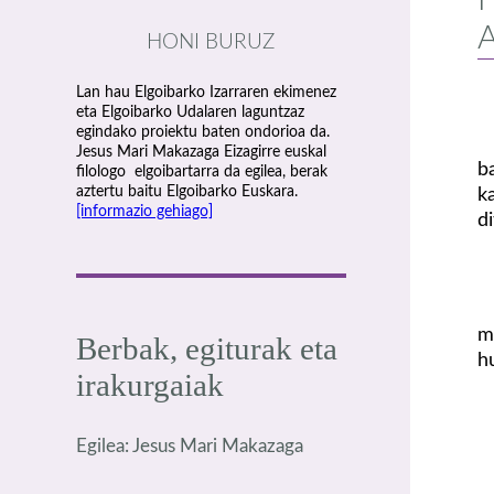
HONI BURUZ
Lan hau Elgoibarko Izarraren ekimenez
eta Elgoibarko Udalaren laguntzaz
egindako proiektu baten ondorioa da.
Jesus Mari Makazaga Eizagirre euskal
b
filologo elgoibartarra da egilea, berak
aztertu baitu Elgoibarko Euskara.
k
[informazio gehiago]
di
m
Berbak, egiturak eta
h
irakurgaiak
Egilea: Jesus Mari Makazaga