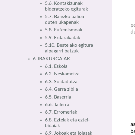
5.6. Kontakizunak
bideratzeko egiturak
5.7. Baiezko balioa
duten ukapenak
p
5.8. Eufemismoak
d
5.9. Erdarakadak
5.10. Bestelako egitura
aipagarri batzuk
6. IRAKURGAIAK
6.1. Eskola
6.2. Neskametza
6.3. Soldadutza
6.4. Gerra zibila
6.5. Baserria
6.6. Tailerra
6.7. Erromeriak
6.8. Ezteiak eta eztei-
a
bidaiak
b
6.9. Jokoak eta jolasak