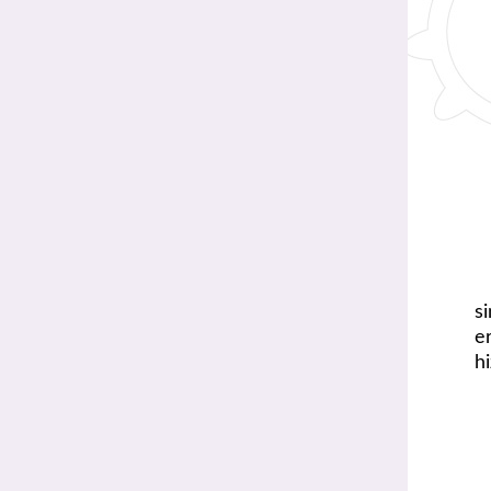
s
e
h