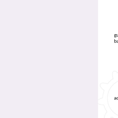
g
b
a