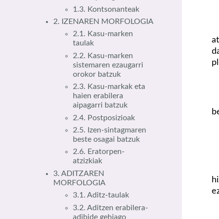
1.3. Kontsonanteak
2. IZENAREN MORFOLOGIA
2.1. Kasu-marken
a
taulak
d
2.2. Kasu-marken
p
sistemaren ezaugarri
orokor batzuk
2.3. Kasu-markak eta
haien erabilera
aipagarri batzuk
b
2.4. Postposizioak
2.5. Izen-sintagmaren
beste osagai batzuk
2.6. Eratorpen-
atzizkiak
3. ADITZAREN
h
MORFOLOGIA
e
3.1. Aditz-taulak
3.2. Aditzen erabilera-
adibide gehiago