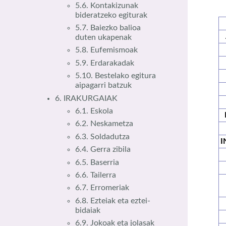
5.6. Kontakizunak
bideratzeko egiturak
5.7. Baiezko balioa
duten ukapenak
5.8. Eufemismoak
5.9. Erdarakadak
5.10. Bestelako egitura
aipagarri batzuk
6. IRAKURGAIAK
6.1. Eskola
6.2. Neskametza
6.3. Soldadutza
I
6.4. Gerra zibila
6.5. Baserria
6.6. Tailerra
6.7. Erromeriak
6.8. Ezteiak eta eztei-
bidaiak
6.9. Jokoak eta jolasak