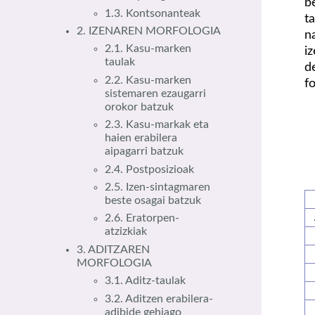
b
1.3. Kontsonanteak
t
2. IZENAREN MORFOLOGIA
n
2.1. Kasu-marken
i
taulak
d
2.2. Kasu-marken
f
sistemaren ezaugarri
orokor batzuk
2.3. Kasu-markak eta
haien erabilera
aipagarri batzuk
2.4. Postposizioak
2.5. Izen-sintagmaren
beste osagai batzuk
2.6. Eratorpen-
atzizkiak
3. ADITZAREN
MORFOLOGIA
3.1. Aditz-taulak
3.2. Aditzen erabilera-
adibide gehiago