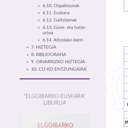
6.10. Ospakizunak
6.11. Euskara
6.12. Gaitzizenak
6.13. Gose- eta haize-
urtea
6.14. Altzolako berri
7. HIZTEGIA
8. BIBLIOGRAFIA
9. OINARRIZKO HIZTEGIA
10. CD-KO ENTZUNGAIAK
“ELGOIBARKO EUSKARA”
LIBURUA
I