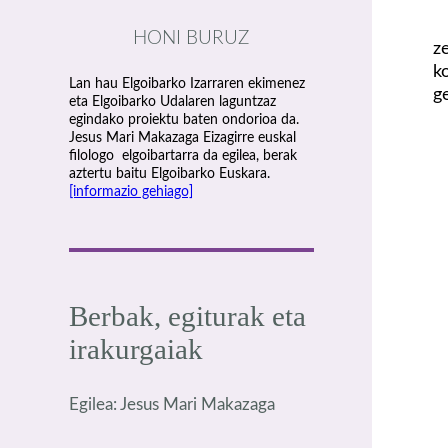
HONI BURUZ
z
k
Lan hau Elgoibarko Izarraren ekimenez
g
eta Elgoibarko Udalaren laguntzaz
egindako proiektu baten ondorioa da.
Jesus Mari Makazaga Eizagirre euskal
filologo elgoibartarra da egilea, berak
aztertu baitu Elgoibarko Euskara.
[informazio gehiago]
Berbak, egiturak eta
irakurgaiak
Egilea: Jesus Mari Makazaga