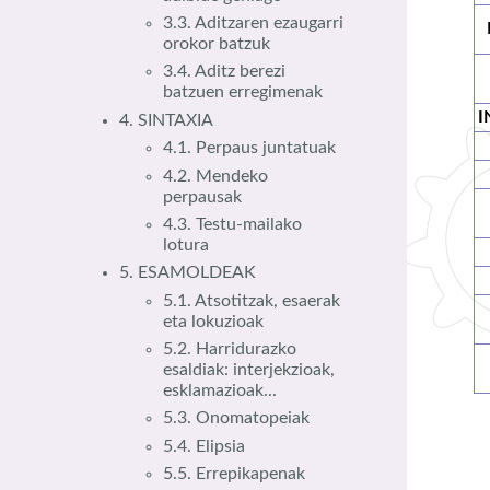
3.3. Aditzaren ezaugarri
orokor batzuk
3.4. Aditz berezi
batzuen erregimenak
I
4. SINTAXIA
4.1. Perpaus juntatuak
4.2. Mendeko
perpausak
4.3. Testu-mailako
lotura
5. ESAMOLDEAK
5.1. Atsotitzak, esaerak
eta lokuzioak
5.2. Harridurazko
esaldiak: interjekzioak,
esklamazioak...
5.3. Onomatopeiak
5.4. Elipsia
5.5. Errepikapenak