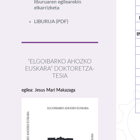
liburuaren egilearekin
elkarrizketa
LIBURUA
(PDF)
I
“ELGOIBARKO AHOZKO
EUSKARA” DOKTORETZA-
TESIA
egilea: Jesus Mari Makazaga