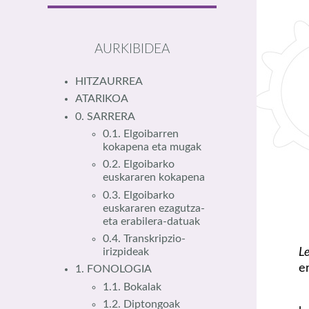
AURKIBIDEA
HITZAURREA
ATARIKOA
0. SARRERA
0.1. Elgoibarren
kokapena eta mugak
0.2. Elgoibarko
euskararen kokapena
0.3. Elgoibarko
euskararen ezagutza-
eta erabilera-datuak
0.4. Transkripzio-
L
irizpideak
e
1. FONOLOGIA
1.1. Bokalak
1.2. Diptongoak