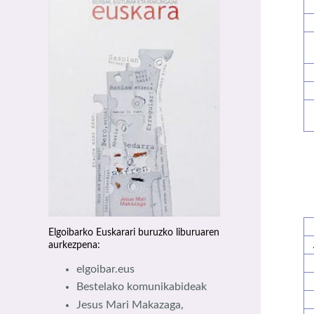
Elgoibarko Euskarari buruzko liburuaren
aurkezpena:
elgoibar.eus
Bestelako komunikabideak
Jesus Mari Makazaga,