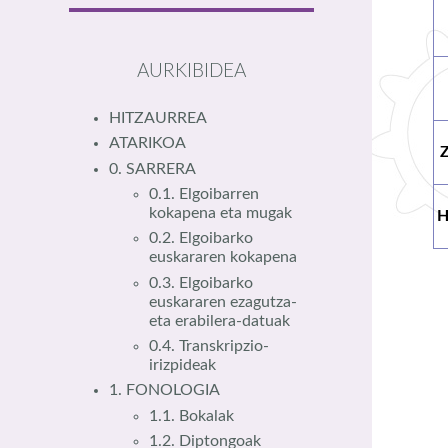
AURKIBIDEA
HITZAURREA
ATARIKOA
0. SARRERA
0.1. Elgoibarren
kokapena eta mugak
H
0.2. Elgoibarko
euskararen kokapena
0.3. Elgoibarko
euskararen ezagutza-
eta erabilera-datuak
0.4. Transkripzio-
irizpideak
1. FONOLOGIA
1.1. Bokalak
1.2. Diptongoak