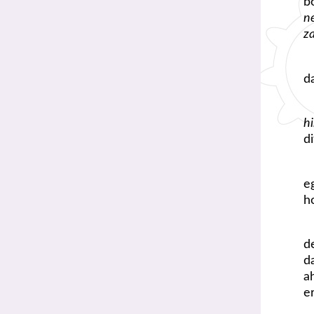
b
n
z
d
h
d
e
h
d
d
a
er