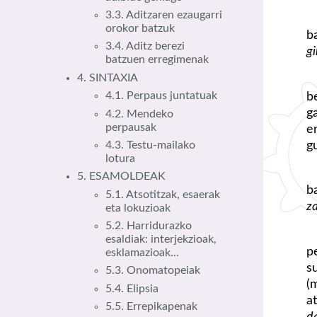
3.3. Aditzaren ezaugarri
orokor batzuk
b
3.4. Aditz berezi
gi
batzuen erregimenak
4. SINTAXIA
b
4.1. Perpaus juntatuak
g
4.2. Mendeko
perpausak
e
g
4.3. Testu-mailako
lotura
5. ESAMOLDEAK
b
5.1. Atsotitzak, esaerak
za
eta lokuzioak
5.2. Harridurazko
esaldiak: interjekzioak,
p
esklamazioak...
s
5.3. Onomatopeiak
(
5.4. Elipsia
a
5.5. Errepikapenak
da