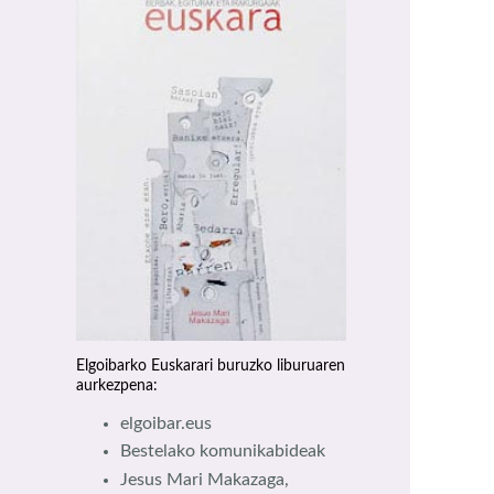
Elgoibarko Euskarari buruzko liburuaren
aurkezpena:
elgoibar.eus
Bestelako komunikabideak
Jesus Mari Makazaga,