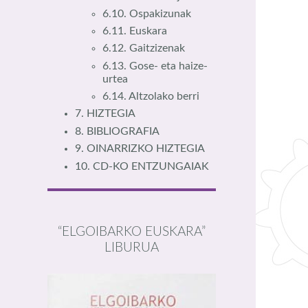
6.10. Ospakizunak
6.11. Euskara
6.12. Gaitzizenak
6.13. Gose- eta haize-
urtea
6.14. Altzolako berri
7. HIZTEGIA
8. BIBLIOGRAFIA
9. OINARRIZKO HIZTEGIA
10. CD-KO ENTZUNGAIAK
“ELGOIBARKO EUSKARA”
LIBURUA