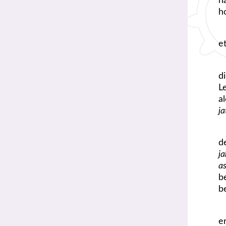
h
h
e
d
L
a
j
d
j
a
b
b
e