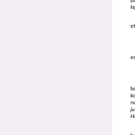
p
l
e
e
b
k
n
j
H