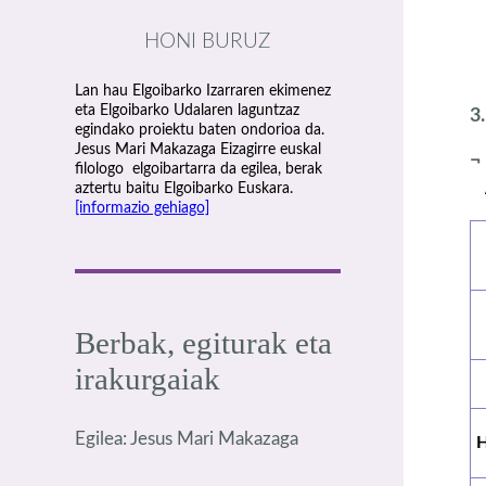
HONI BURUZ
Lan hau Elgoibarko Izarraren ekimenez
eta Elgoibarko Udalaren laguntzaz
3
egindako proiektu baten ondorioa da.
Jesus Mari Makazaga Eizagirre euskal
filologo elgoibartarra da egilea, berak
aztertu baitu Elgoibarko Euskara.
[informazio gehiago]
Berbak, egiturak eta
irakurgaiak
Egilea: Jesus Mari Makazaga