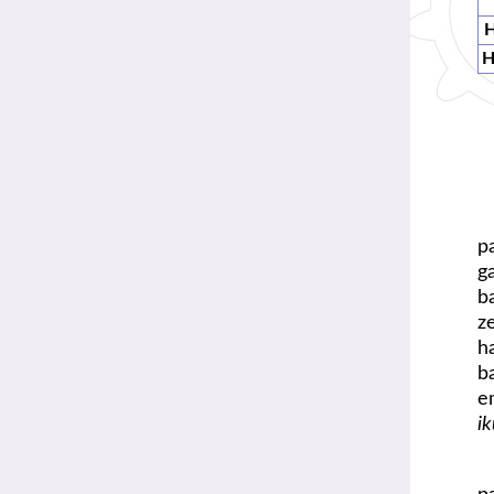
H
p
g
b
z
h
b
e
ik