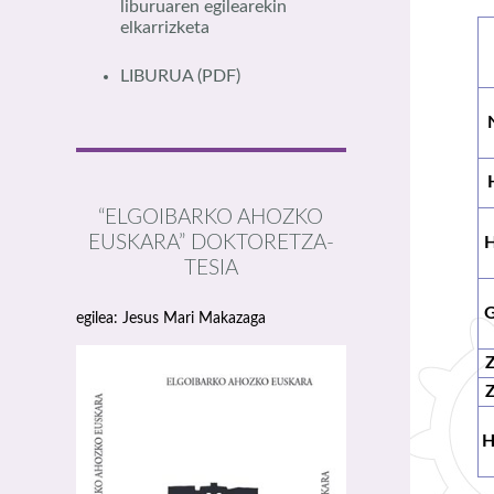
liburuaren egilearekin
elkarrizketa
LIBURUA
(PDF)
“ELGOIBARKO AHOZKO
EUSKARA” DOKTORETZA-
TESIA
egilea: Jesus Mari Makazaga
H