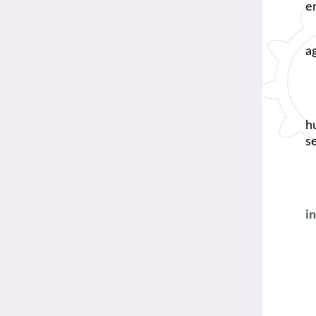
e
a
h
s
i