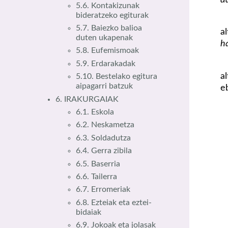
5.6. Kontakizunak
bideratzeko egiturak
5.7. Baiezko balioa
a
duten ukapenak
ha
5.8. Eufemismoak
5.9. Erdarakadak
a
5.10. Bestelako egitura
aipagarri batzuk
e
6. IRAKURGAIAK
6.1. Eskola
6.2. Neskametza
6.3. Soldadutza
6.4. Gerra zibila
6.5. Baserria
6.6. Tailerra
6.7. Erromeriak
6.8. Ezteiak eta eztei-
bidaiak
6.9. Jokoak eta jolasak