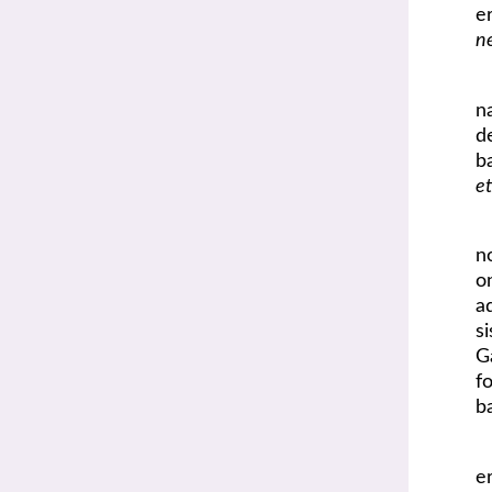
e
n
n
d
b
et
n
o
a
s
G
f
b
e