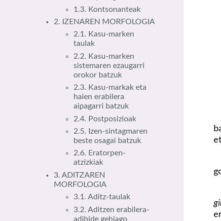
1.3. Kontsonanteak
2. IZENAREN MORFOLOGIA
2.1. Kasu-marken
taulak
2.2. Kasu-marken
sistemaren ezaugarri
orokor batzuk
2.3. Kasu-markak eta
haien erabilera
aipagarri batzuk
2.4. Postposizioak
b
2.5. Izen-sintagmaren
e
beste osagai batzuk
2.6. Eratorpen-
atzizkiak
g
3. ADITZAREN
MORFOLOGIA
3.1. Aditz-taulak
g
3.2. Aditzen erabilera-
er
adibide gehiago