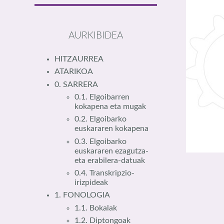
AURKIBIDEA
HITZAURREA
ATARIKOA
0. SARRERA
0.1. Elgoibarren
kokapena eta mugak
0.2. Elgoibarko
euskararen kokapena
0.3. Elgoibarko
euskararen ezagutza-
eta erabilera-datuak
0.4. Transkripzio-
irizpideak
1. FONOLOGIA
1.1. Bokalak
1.2. Diptongoak