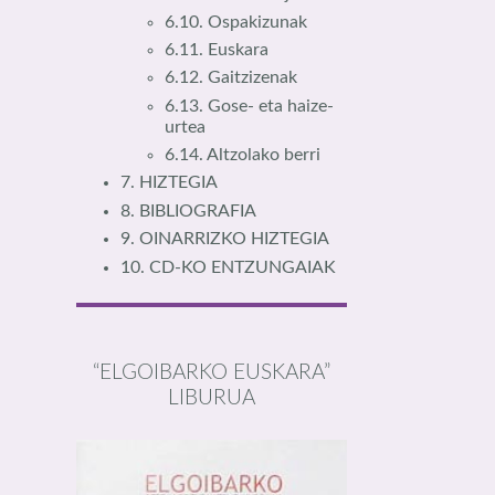
6.10. Ospakizunak
6.11. Euskara
6.12. Gaitzizenak
6.13. Gose- eta haize-
urtea
6.14. Altzolako berri
7. HIZTEGIA
8. BIBLIOGRAFIA
9. OINARRIZKO HIZTEGIA
10. CD-KO ENTZUNGAIAK
“ELGOIBARKO EUSKARA”
LIBURUA