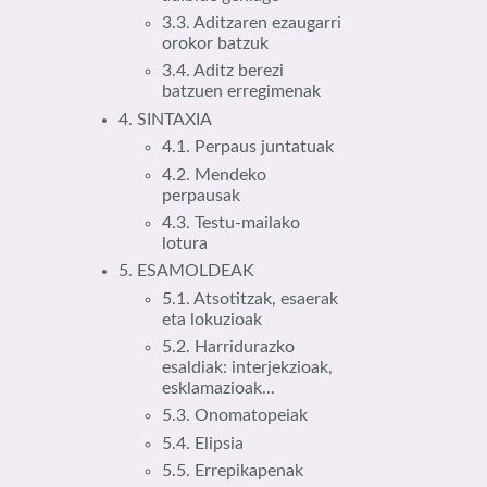
3.3. Aditzaren ezaugarri
orokor batzuk
3.4. Aditz berezi
batzuen erregimenak
4. SINTAXIA
4.1. Perpaus juntatuak
4.2. Mendeko
perpausak
4.3. Testu-mailako
lotura
5. ESAMOLDEAK
5.1. Atsotitzak, esaerak
eta lokuzioak
5.2. Harridurazko
esaldiak: interjekzioak,
esklamazioak...
5.3. Onomatopeiak
5.4. Elipsia
5.5. Errepikapenak