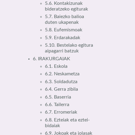
5.6. Kontakizunak
bideratzeko egiturak
5.7. Baiezko balioa
duten ukapenak
5.8. Eufemismoak
5.9. Erdarakadak
5.10. Bestelako egitura
aipagarri batzuk
6. IRAKURGAIAK
6.1. Eskola
6.2. Neskametza
6.3. Soldadutza
6.4. Gerra zibila
6.5. Baserria
6.6. Tailerra
6.7. Erromeriak
6.8. Ezteiak eta eztei-
bidaiak
6.9. Jokoak eta jolasak