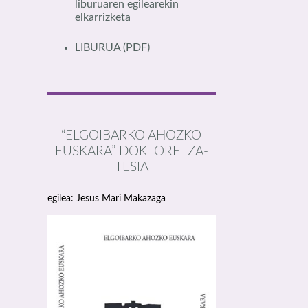
liburuaren egilearekin
elkarrizketa
LIBURUA
(PDF)
“ELGOIBARKO AHOZKO
EUSKARA” DOKTORETZA-
TESIA
egilea: Jesus Mari Makazaga