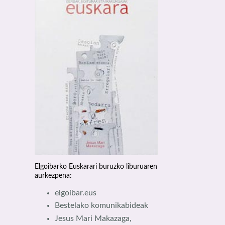
Elgoibarko Euskarari buruzko liburuaren
aurkezpena:
elgoibar.eus
Bestelako komunikabideak
Jesus Mari Makazaga,