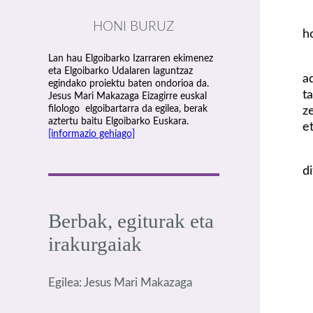
HONI BURUZ
h
Lan hau Elgoibarko Izarraren ekimenez
eta Elgoibarko Udalaren laguntzaz
a
egindako proiektu baten ondorioa da.
t
Jesus Mari Makazaga Eizagirre euskal
filologo elgoibartarra da egilea, berak
z
aztertu baitu Elgoibarko Euskara.
et
[informazio gehiago]
di
Berbak, egiturak eta
irakurgaiak
Egilea: Jesus Mari Makazaga