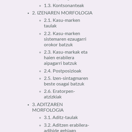
1.3. Kontsonanteak
2. IZENAREN MORFOLOGIA
2.1. Kasu-marken
taulak
2.2. Kasu-marken
sistemaren ezaugarri
orokor batzuk
2.3. Kasu-markak eta
haien erabilera
aipagarri batzuk
2.4. Postposizioak
2.5. Izen-sintagmaren
beste osagai batzuk
2.6. Eratorpen-
atzizkiak
3. ADITZAREN
MORFOLOGIA
3.1. Aditz-taulak
3.2. Aditzen erabilera-
adibide gehiago