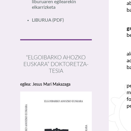
liburuaren egilearekin
a
elkarrizketa
b
LIBURUA
(PDF)
g
b
a
“ELGOIBARKO AHOZKO
a
EUSKARA” DOKTORETZA-
b
TESIA
egilea: Jesus Mari Makazaga
p
m
f
p