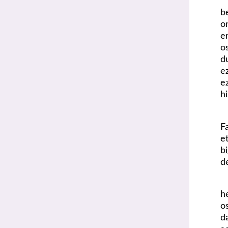
b
o
e
o
d
e
e
h
F
e
b
d
h
o
d