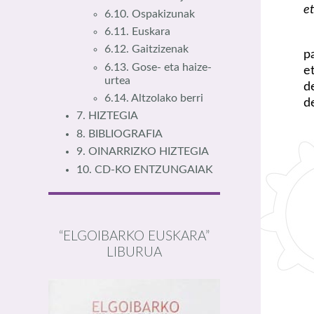
et
6.10. Ospakizunak
6.11. Euskara
6.12. Gaitzizenak
p
6.13. Gose- eta haize-
e
urtea
d
6.14. Altzolako berri
d
7. HIZTEGIA
8. BIBLIOGRAFIA
9. OINARRIZKO HIZTEGIA
10. CD-KO ENTZUNGAIAK
“ELGOIBARKO EUSKARA”
LIBURUA