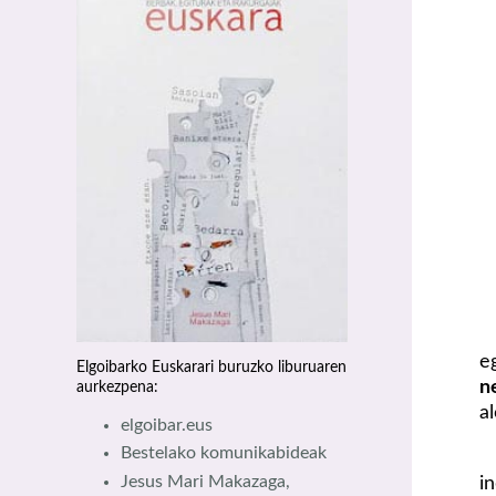
e
Elgoibarko Euskarari buruzko liburuaren
n
aurkezpena:
a
elgoibar.eus
Bestelako komunikabideak
i
Jesus Mari Makazaga,