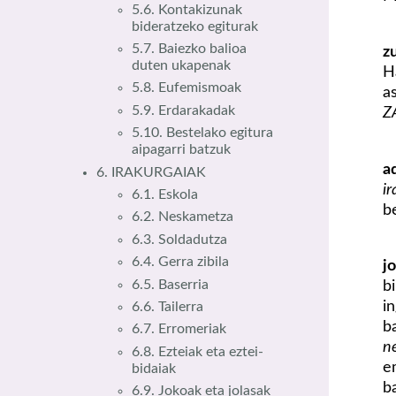
5.6. Kontakizunak
bideratzeko egiturak
5.7. Baiezko balioa
z
duten ukapenak
H
5.8. Eufemismoak
a
5.9. Erdarakadak
Z
5.10. Bestelako egitura
aipagarri batzuk
a
6. IRAKURGAIAK
i
6.1. Eskola
b
6.2. Neskametza
6.3. Soldadutza
6.4. Gerra zibila
j
6.5. Baserria
b
i
6.6. Tailerra
b
6.7. Erromeriak
n
6.8. Ezteiak eta eztei-
e
bidaiak
b
6.9. Jokoak eta jolasak