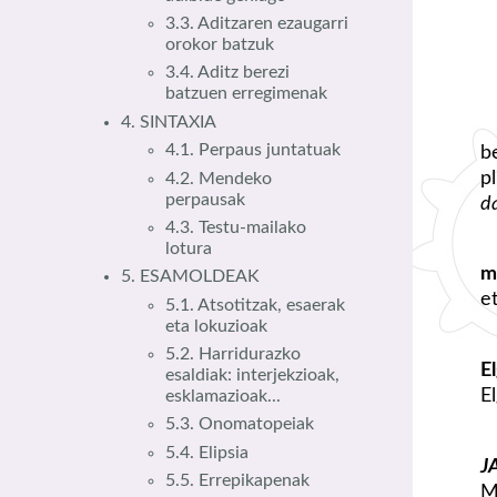
3.3. Aditzaren ezaugarri
orokor batzuk
3.4. Aditz berezi
batzuen erregimenak
4. SINTAXIA
4.1. Perpaus juntatuak
b
p
4.2. Mendeko
perpausak
d
4.3. Testu-mailako
lotura
m
5. ESAMOLDEAK
e
5.1. Atsotitzak, esaerak
eta lokuzioak
5.2. Harridurazko
E
esaldiak: interjekzioak,
E
esklamazioak...
5.3. Onomatopeiak
5.4. Elipsia
J
5.5. Errepikapenak
M