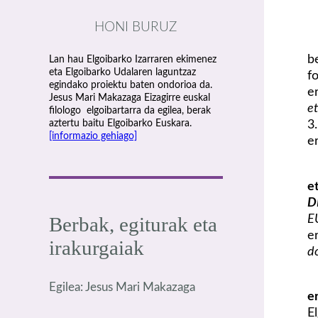
HONI BURUZ
b
Lan hau Elgoibarko Izarraren ekimenez
eta Elgoibarko Udalaren laguntzaz
f
egindako proiektu baten ondorioa da.
e
Jesus Mari Makazaga Eizagirre euskal
et
filologo elgoibartarra da egilea, berak
3
aztertu baitu Elgoibarko Euskara.
[informazio gehiago]
e
e
D
E
Berbak, egiturak eta
e
irakurgaiak
do
Egilea: Jesus Mari Makazaga
e
E