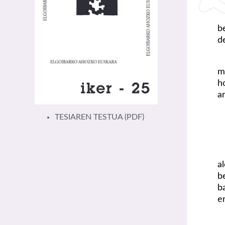
b
d
m
h
a
TESIAREN TESTUA
(PDF)
a
b
b
e