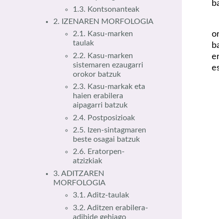
b
1.3. Kontsonanteak
2. IZENAREN MORFOLOGIA
o
2.1. Kasu-marken
taulak
b
2.2. Kasu-marken
e
sistemaren ezaugarri
e
orokor batzuk
2.3. Kasu-markak eta
haien erabilera
aipagarri batzuk
2.4. Postposizioak
2.5. Izen-sintagmaren
beste osagai batzuk
2.6. Eratorpen-
atzizkiak
3. ADITZAREN
MORFOLOGIA
3.1. Aditz-taulak
3.2. Aditzen erabilera-
adibide gehiago