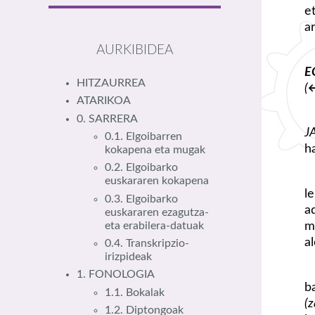
e
a
AURKIBIDEA
E
HITZAURREA
(
ATARIKOA
0. SARRERA
J
0.1. Elgoibarren
h
kokapena eta mugak
0.2. Elgoibarko
euskararen kokapena
l
0.3. Elgoibarko
a
euskararen ezagutza-
m
eta erabilera-datuak
a
0.4. Transkripzio-
irizpideak
1. FONOLOGIA
b
1.1. Bokalak
(z
1.2. Diptongoak