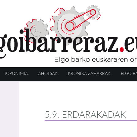
TOPONIMIA
AHOTSAK
KRONIKA ZAHARRAK
ELGOIB
5.9. ERDARAKADAK