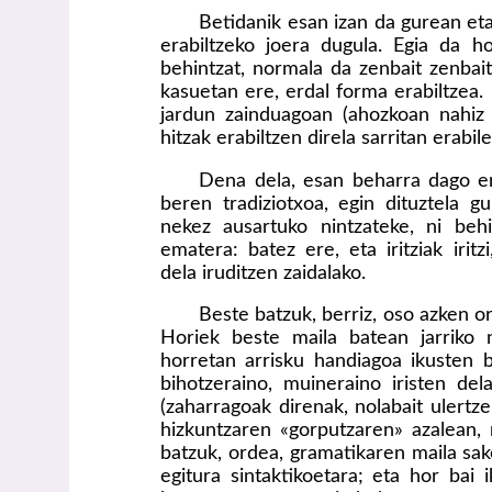
Betidanik esan izan da gurean et
erabiltzeko joera dugula. Egia da h
behintzat, normala da zenbait zenbai
kasuetan ere, erdal forma erabiltzea.
jardun zainduagoan (ahozkoan nahiz i
hitzak erabiltzen direla sarritan erabil
Dena dela, esan beharra dago er
beren tradiziotxoa, egin dituztela g
nekez ausartuko nintzateke, ni behi
ematera: batez ere, eta iritziak irit
dela iruditzen zaidalako.
Beste batzuk, berriz, oso azken o
Horiek beste maila batean jarriko 
horretan arrisku handiagoa ikusten b
bihotzeraino, muineraino iristen del
(zaharragoak direnak, nolabait ulertze
hizkuntzaren «gorputzaren» azalean,
batzuk, ordea, gramatikaren maila sak
egitura sintaktikoetara; eta hor bai 