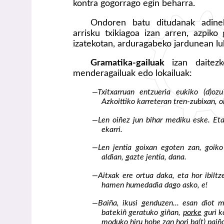
kontra gogorrago egin beharra.
Ondoren batu ditudanak adinek
arrisku txikiagoa izan arren, azpiko
izatekotan, arduragabeko jardunean luk
Gramatika-gailuak
izan daite
menderagailuak edo lokailuak:
—Txitxarruan entzueria eukiko (d)ozu
Azkoittiko karreteran tren-zubixan, 
—Len oiñez jun bihar mediku eske. Et
ekarri.
—Len jentia goixan egoten zan, goik
aldian, gazte jentia, dana.
—Aitxak ere ortua daka, eta hor ibilt
hamen humedadia dago asko, e!
—Baiña, ikusi genduzen... esan diot ma
batekiñ geratuko giñan,
porke
guri ko
moduko hiru hobe zan hori ba(t) paiñ