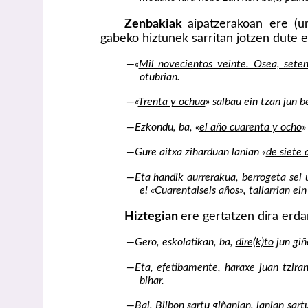
Zenbakiak
aipatzerakoan ere (ur
gabeko hiztunek sarritan jotzen dute e
—«
Mil novecientos veinte. Osea, sete
otubrian.
—«
Trenta y ochua
» salbau ein tzan jun b
—Ezkondu, ba, «
el año cuarenta y ocho
»
—Gure aitxa ziharduan lanian «
de siete 
—Eta handik aurrerakua, berrogeta sei u
e! «
Cuarentaiseis años
», tallarrian ei
Hiztegian
ere gertatzen dira erd
—Gero, eskolatikan, ba,
dire(k)to
jun giñ
—Eta,
efetibamente
, haraxe juan tzira
bihar.
—Bai, Bilbon sartu giñanian, lanian sart