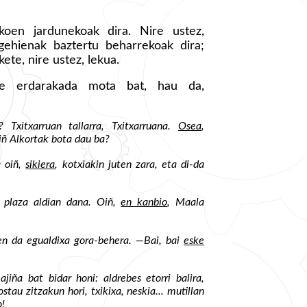
oen jardunekoak dira. Nire ustez,
 gehienak baztertu beharrekoak dira;
ete, nire ustez, lekua.
zke erdarakada mota bat, hau da,
? Txitxarruan tallarra, Txitxarruana.
Osea
,
oiñ Alkortak bota dau ba?
a oiñ,
sikiera
, kotxiakin juten zara, eta di-da
o plaza aldian dana. Oiñ,
en kanbio
, Maala
zen da egualdixa gora-behera. —Bai, bai
eske
jiña bat bidar honi: aldrebes etorri balira,
stau zitzakun hori, txikixa, neskia... mutillan
o!