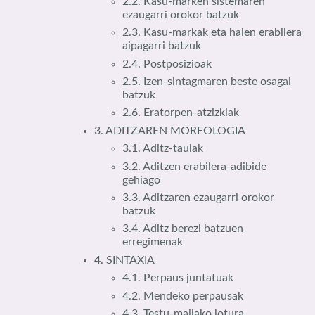
2.2. Kasu-marken sistemaren
ezaugarri orokor batzuk
2.3. Kasu-markak eta haien erabilera
aipagarri batzuk
2.4. Postposizioak
2.5. Izen-sintagmaren beste osagai
batzuk
2.6. Eratorpen-atzizkiak
3. ADITZAREN MORFOLOGIA
3.1. Aditz-taulak
3.2. Aditzen erabilera-adibide
gehiago
3.3. Aditzaren ezaugarri orokor
batzuk
3.4. Aditz berezi batzuen
erregimenak
4. SINTAXIA
4.1. Perpaus juntatuak
4.2. Mendeko perpausak
4.3. Testu-mailako lotura