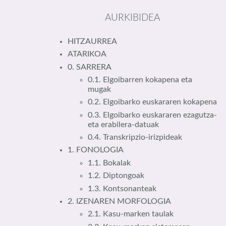
AURKIBIDEA
HITZAURREA
ATARIKOA
0. SARRERA
0.1. Elgoibarren kokapena eta
mugak
0.2. Elgoibarko euskararen kokapena
0.3. Elgoibarko euskararen ezagutza-
eta erabilera-datuak
0.4. Transkripzio-irizpideak
1. FONOLOGIA
1.1. Bokalak
1.2. Diptongoak
1.3. Kontsonanteak
2. IZENAREN MORFOLOGIA
2.1. Kasu-marken taulak