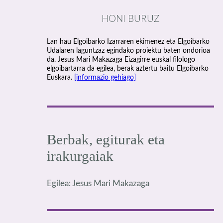
HONI BURUZ
Lan hau Elgoibarko Izarraren ekimenez eta Elgoibarko
Udalaren laguntzaz egindako proiektu baten ondorioa
da. Jesus Mari Makazaga Eizagirre euskal filologo
elgoibartarra da egilea, berak aztertu baitu Elgoibarko
Euskara.
[informazio gehiago]
Berbak, egiturak eta
irakurgaiak
Egilea: Jesus Mari Makazaga