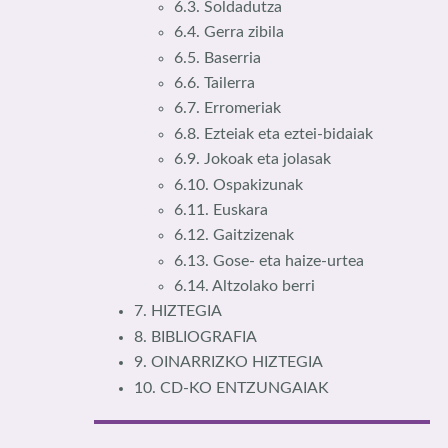
6.3. Soldadutza
6.4. Gerra zibila
6.5. Baserria
6.6. Tailerra
6.7. Erromeriak
6.8. Ezteiak eta eztei-bidaiak
6.9. Jokoak eta jolasak
6.10. Ospakizunak
6.11. Euskara
6.12. Gaitzizenak
6.13. Gose- eta haize-urtea
6.14. Altzolako berri
7. HIZTEGIA
8. BIBLIOGRAFIA
9. OINARRIZKO HIZTEGIA
10. CD-KO ENTZUNGAIAK