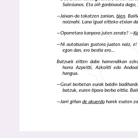
Salesianos. Eta oiñ ganbixauta dago,
—Jaixan-da tokatzen zanian,
bien
. Baiñ
noiznahi. Lana igual eitteko etxian da
—Oporretara kanpora juten zerate? —
K
—Ni autobusian gustora juaten naiz, e!
egon dan, ero bestia ero…
Batzuek eitten dabe hamendikan ezk
horra Azpeitti, Azkoitti edo Ando
hangua.
—Geuri berbetan eurak baldin badihardue
batzuk, euren tipora berba eittia. Ba
—Jarri giñan
de akuerdo
harek esaten za