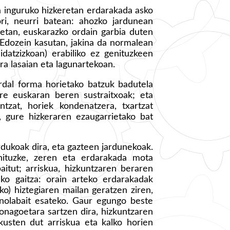
a inguruko hizkeretan erdarakada asko
ori, neurri batean: ahozko jardunean
tetan, euskarazko ordain garbia duten
 Edozein kasutan, jakina da normalean
datzizkoan) erabiliko ez genituzkeen
era lasaian eta lagunartekoan.
dal forma horietako batzuk badutela
ure euskaran beren sustraitxoak; eta
ntzat, horiek kondenatzera, txartzat
zi, gure hizkeraren ezaugarrietako bat
rdukoak dira, eta gazteen jardunekoak.
nituzke, zeren eta erdarakada mota
aitut; arriskua, hizkuntzaren beraren
ako gaitza: orain arteko erdarakadak
ko) hiztegiaren mailan geratzen ziren,
 nolabait esateko. Gaur egungo beste
onagoetara sartzen dira, hizkuntzaren
ikusten dut arriskua eta kalko horien