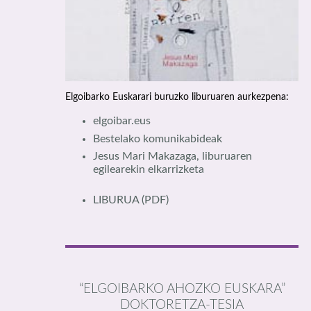
Elgoibarko Euskarari buruzko liburuaren aurkezpena:
elgoibar.eus
Bestelako komunikabideak
Jesus Mari Makazaga, liburuaren
egilearekin elkarrizketa
LIBURUA
(PDF)
“ELGOIBARKO AHOZKO EUSKARA”
DOKTORETZA-TESIA