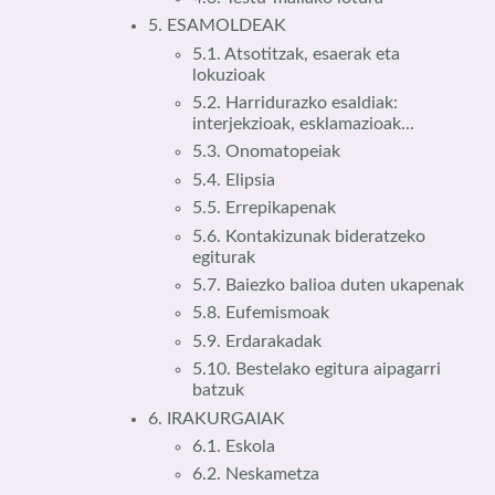
5. ESAMOLDEAK
5.1. Atsotitzak, esaerak eta
lokuzioak
5.2. Harridurazko esaldiak:
interjekzioak, esklamazioak...
5.3. Onomatopeiak
5.4. Elipsia
5.5. Errepikapenak
5.6. Kontakizunak bideratzeko
egiturak
5.7. Baiezko balioa duten ukapenak
5.8. Eufemismoak
5.9. Erdarakadak
5.10. Bestelako egitura aipagarri
batzuk
6. IRAKURGAIAK
6.1. Eskola
6.2. Neskametza