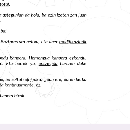
total
.
a astegunian da hola, ba ezin izeten zan juan
.
eba
!
 Baztarretara beitxu, eta aber
modifikaziorik
ondu kanpora. Hemengua kanpora ezkondu,
aiñ. Eta horrek ya,
entzegida
hartzen dabe
, ba soltatze(n) jakuz geuri ere, euren berba
iña
kontinuamente
, ez.
banera bixok.