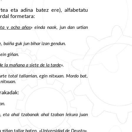
tea eta adina batez ere), alfabetatu
rdal formetara:
nta y ocho años
» einda naok, jun dan urtian
e, baiña guk jun bihar izan gendun.
 ein giñan.
de la mañana a siete de la tarde
».
rte total tallarrian, egin nitxuan. Mordo bat,
n nitxuan.
arakadak:
an.
n, eta ahal tzabanak ahal tzaban lekura juan
u giñan tallar baten. «Universidad de Deusto»,