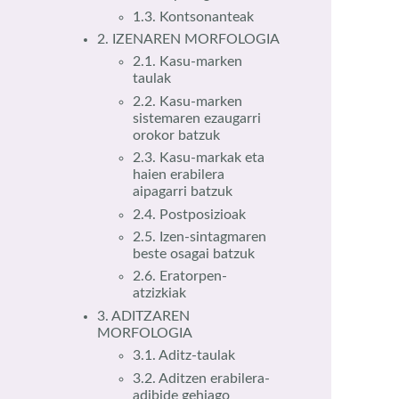
1.3. Kontsonanteak
2. IZENAREN MORFOLOGIA
2.1. Kasu-marken
taulak
2.2. Kasu-marken
sistemaren ezaugarri
orokor batzuk
2.3. Kasu-markak eta
haien erabilera
aipagarri batzuk
2.4. Postposizioak
2.5. Izen-sintagmaren
beste osagai batzuk
2.6. Eratorpen-
atzizkiak
3. ADITZAREN
MORFOLOGIA
3.1. Aditz-taulak
3.2. Aditzen erabilera-
adibide gehiago