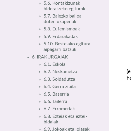
5.6. Kontakizunak
bideratzeko egiturak
5.7. Baiezko balioa
duten ukapenak
5.8. Eufemismoak
5.9. Erdarakadak
5.10. Bestelako egitura
aipagarri batzuk
6. IRAKURGAIAK
6.1. Eskola
(
6.2. Neskametza
h
6.3. Soldadutza
6.4. Gerra zibila
6.5. Baserria
6.6. Tailerra
6.7. Erromeriak
6.8. Ezteiak eta eztei-
bidaiak
6.9. Jokoak eta jolasak