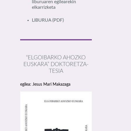
liburuaren egilearekin
elkarrizketa
LIBURUA
(PDF)
“ELGOIBARKO AHOZKO
EUSKARA” DOKTORETZA-
TESIA
egilea: Jesus Mari Makazaga