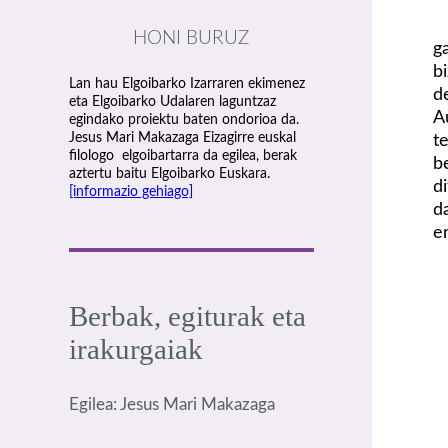
HONI BURUZ
g
b
Lan hau Elgoibarko Izarraren ekimenez
d
eta Elgoibarko Udalaren laguntzaz
A
egindako proiektu baten ondorioa da.
Jesus Mari Makazaga Eizagirre euskal
t
filologo elgoibartarra da egilea, berak
b
aztertu baitu Elgoibarko Euskara.
d
[informazio gehiago]
d
e
Berbak, egiturak eta
irakurgaiak
Egilea: Jesus Mari Makazaga