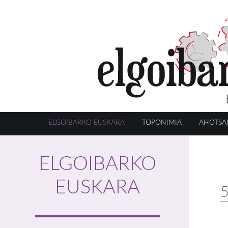
ELGOIBARKO EUSKARA
TOPONIMIA
AHOTSA
ELGOIBARKO
EUSKARA
5