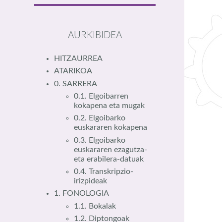
AURKIBIDEA
HITZAURREA
ATARIKOA
0. SARRERA
0.1. Elgoibarren
kokapena eta mugak
0.2. Elgoibarko
euskararen kokapena
0.3. Elgoibarko
euskararen ezagutza-
eta erabilera-datuak
0.4. Transkripzio-
irizpideak
1. FONOLOGIA
1.1. Bokalak
1.2. Diptongoak