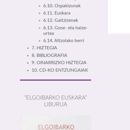
6.10. Ospakizunak
6.11. Euskara
6.12. Gaitzizenak
6.13. Gose- eta haize-
urtea
6.14. Altzolako berri
7. HIZTEGIA
8. BIBLIOGRAFIA
9. OINARRIZKO HIZTEGIA
10. CD-KO ENTZUNGAIAK
“ELGOIBARKO EUSKARA”
LIBURUA