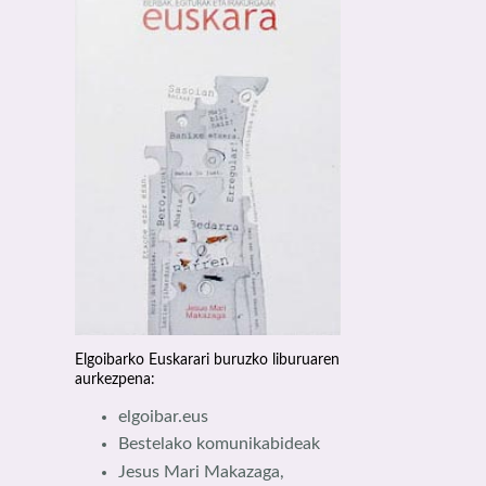
Elgoibarko Euskarari buruzko liburuaren
aurkezpena:
elgoibar.eus
Bestelako komunikabideak
Jesus Mari Makazaga,