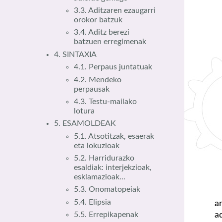
3.3. Aditzaren ezaugarri
orokor batzuk
3.4. Aditz berezi
batzuen erregimenak
4. SINTAXIA
4.1. Perpaus juntatuak
4.2. Mendeko
perpausak
4.3. Testu-mailako
lotura
5. ESAMOLDEAK
5.1. Atsotitzak, esaerak
eta lokuzioak
5.2. Harridurazko
esaldiak: interjekzioak,
esklamazioak...
5.3. Onomatopeiak
5.4. Elipsia
a
a
5.5. Errepikapenak