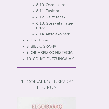
6.10. Ospakizunak
6.11. Euskara
6.12. Gaitzizenak
6.13. Gose- eta haize-
urtea
6.14. Altzolako berri
7. HIZTEGIA
8. BIBLIOGRAFIA
9. OINARRIZKO HIZTEGIA
10. CD-KO ENTZUNGAIAK
“ELGOIBARKO EUSKARA”
LIBURUA