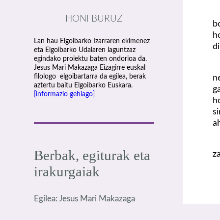
HONI BURUZ
b
h
Lan hau Elgoibarko Izarraren ekimenez
d
eta Elgoibarko Udalaren laguntzaz
egindako proiektu baten ondorioa da.
Jesus Mari Makazaga Eizagirre euskal
filologo elgoibartarra da egilea, berak
n
aztertu baitu Elgoibarko Euskara.
g
[informazio gehiago]
h
s
a
Berbak, egiturak eta
z
irakurgaiak
Egilea: Jesus Mari Makazaga