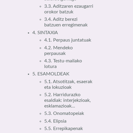
3.3. Aditzaren ezaugarri
orokor batzuk
3.4. Aditz berezi
batzuen erregimenak
4. SINTAXIA
4.1. Perpaus juntatuak
4.2. Mendeko
perpausak
4.3. Testu-mailako
lotura
5. ESAMOLDEAK
5.1. Atsotitzak, esaerak
eta lokuzioak
5.2. Harridurazko
esaldiak: interjekzioak,
esklamazioak...
5.3. Onomatopeiak
5.4. Elipsia
5.5. Errepikapenak