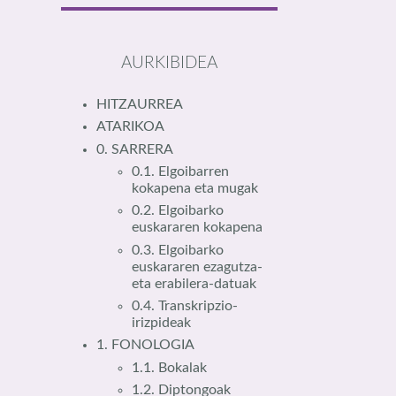
AURKIBIDEA
HITZAURREA
ATARIKOA
0. SARRERA
0.1. Elgoibarren
kokapena eta mugak
0.2. Elgoibarko
euskararen kokapena
0.3. Elgoibarko
euskararen ezagutza-
eta erabilera-datuak
0.4. Transkripzio-
irizpideak
1. FONOLOGIA
1.1. Bokalak
1.2. Diptongoak