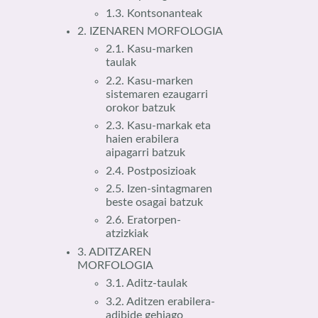
1.3. Kontsonanteak
2. IZENAREN MORFOLOGIA
2.1. Kasu-marken
taulak
2.2. Kasu-marken
sistemaren ezaugarri
orokor batzuk
2.3. Kasu-markak eta
haien erabilera
aipagarri batzuk
2.4. Postposizioak
2.5. Izen-sintagmaren
beste osagai batzuk
2.6. Eratorpen-
atzizkiak
3. ADITZAREN
MORFOLOGIA
3.1. Aditz-taulak
3.2. Aditzen erabilera-
adibide gehiago