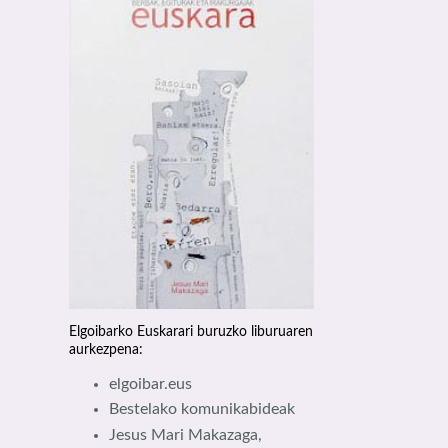
Elgoibarko Euskarari buruzko liburuaren
aurkezpena:
elgoibar.eus
Bestelako komunikabideak
Jesus Mari Makazaga,