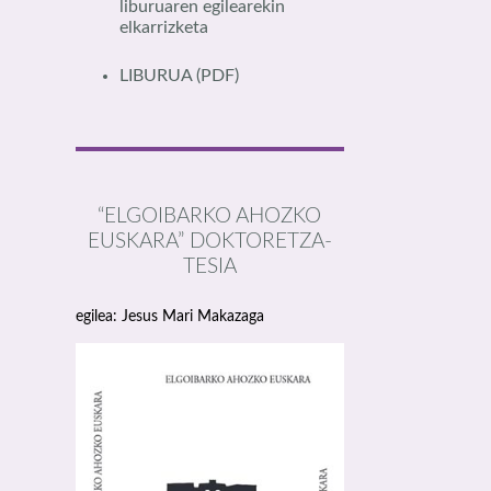
liburuaren egilearekin
elkarrizketa
LIBURUA
(PDF)
“ELGOIBARKO AHOZKO
EUSKARA” DOKTORETZA-
TESIA
egilea: Jesus Mari Makazaga