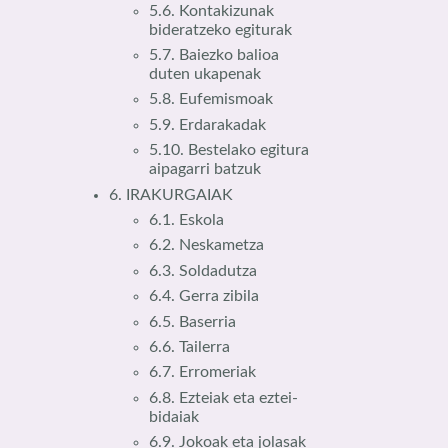
5.6. Kontakizunak
bideratzeko egiturak
5.7. Baiezko balioa
duten ukapenak
5.8. Eufemismoak
5.9. Erdarakadak
5.10. Bestelako egitura
aipagarri batzuk
6. IRAKURGAIAK
6.1. Eskola
6.2. Neskametza
6.3. Soldadutza
6.4. Gerra zibila
6.5. Baserria
6.6. Tailerra
6.7. Erromeriak
6.8. Ezteiak eta eztei-
bidaiak
6.9. Jokoak eta jolasak