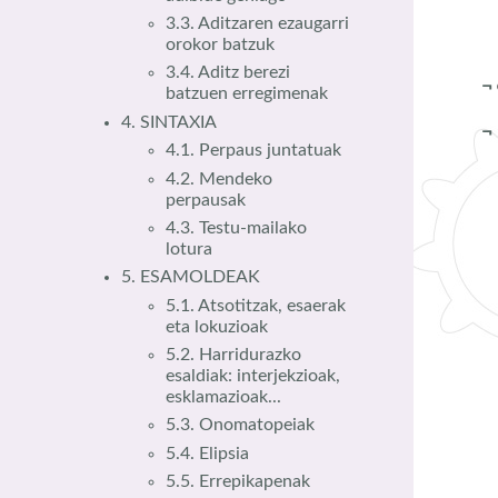
3.3. Aditzaren ezaugarri
orokor batzuk
3.4. Aditz berezi
¬
batzuen erregimenak
4. SINTAXIA
4.1. Perpaus juntatuak
4.2. Mendeko
perpausak
4.3. Testu-mailako
lotura
5. ESAMOLDEAK
5.1. Atsotitzak, esaerak
eta lokuzioak
5.2. Harridurazko
esaldiak: interjekzioak,
esklamazioak...
5.3. Onomatopeiak
5.4. Elipsia
5.5. Errepikapenak