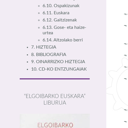
6.10. Ospakizunak
6.11. Euskara
¬
6.12. Gaitzizenak
6.13. Gose- eta haize-
urtea
6.14. Altzolako berri
¬
7. HIZTEGIA
8. BIBLIOGRAFIA
¬
9. OINARRIZKO HIZTEGIA
¬
10. CD-KO ENTZUNGAIAK
¬
“ELGOIBARKO EUSKARA”
LIBURUA
¬