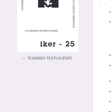
¬
¬
TESIAREN TESTUA
(PDF)
¬
¬
¬
¬