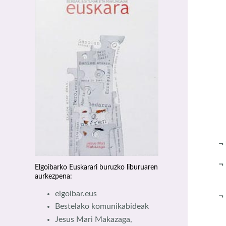
¬
Elgoibarko Euskarari buruzko liburuaren
aurkezpena:
elgoibar.eus
Bestelako komunikabideak
Jesus Mari Makazaga,