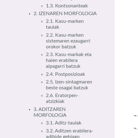
1.3. Kontsonanteak
2. IZENAREN MORFOLOGIA
2.1. Kasu-marken
taulak
E
2.2. Kasu-marken
sistemaren ezaugarri
orokor batzuk
2.3. Kasu-markak eta
haien erabilera
aipagarri batzuk
2.4. Postposizioak
2.5. Izen-sintagmaren
beste osagai batzuk
2.6. Eratorpen-
atzizkiak
3. ADITZAREN
MORFOLOGIA
¬
3.1. Aditz-taulak
¬
3.2. Aditzen erabilera-
adibide gehiago