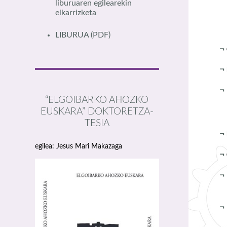
liburuaren egilearekin
elkarrizketa
LIBURUA
(PDF)
¬
¬
“ELGOIBARKO AHOZKO
EUSKARA” DOKTORETZA-
TESIA
¬
egilea: Jesus Mari Makazaga
¬