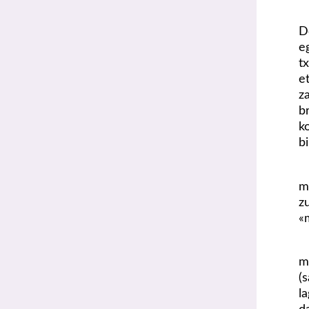
D
e
t
e
z
b
k
b
m
z
«
m
(
l