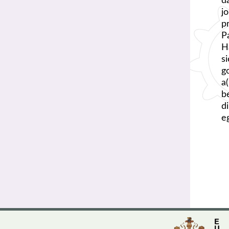
d
j
p
P
H
s
g
a
b
d
e