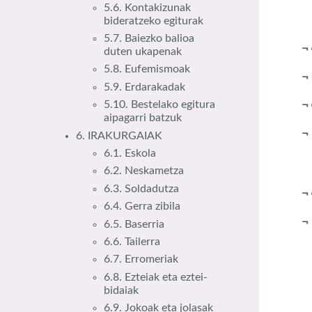
5.6. Kontakizunak
bideratzeko egiturak
5.7. Baiezko balioa
¬
duten ukapenak
5.8. Eufemismoak
¬
5.9. Erdarakadak
¬
5.10. Bestelako egitura
aipagarri batzuk
6. IRAKURGAIAK
6.1. Eskola
6.2. Neskametza
6.3. Soldadutza
¬
6.4. Gerra zibila
6.5. Baserria
6.6. Tailerra
6.7. Erromeriak
6.8. Ezteiak eta eztei-
bidaiak
6.9. Jokoak eta jolasak