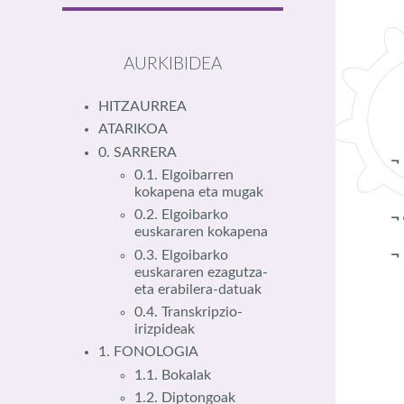
AURKIBIDEA
HITZAURREA
ATARIKOA
0. SARRERA
0.1. Elgoibarren
kokapena eta mugak
0.2. Elgoibarko
¬
euskararen kokapena
0.3. Elgoibarko
euskararen ezagutza-
eta erabilera-datuak
0.4. Transkripzio-
irizpideak
1. FONOLOGIA
1.1. Bokalak
1.2. Diptongoak