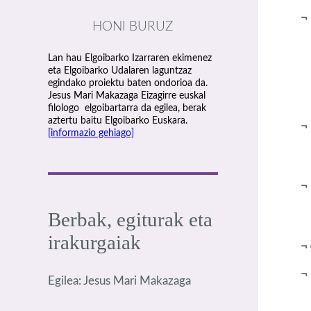
HONI BURUZ
Lan hau Elgoibarko Izarraren ekimenez
eta Elgoibarko Udalaren laguntzaz
egindako proiektu baten ondorioa da.
Jesus Mari Makazaga Eizagirre euskal
filologo elgoibartarra da egilea, berak
aztertu baitu Elgoibarko Euskara.
¬
[informazio gehiago]
Berbak, egiturak eta
irakurgaiak
¬
¬
Egilea: Jesus Mari Makazaga