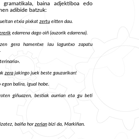
 gramatikala, baina adjektiboa edo
men adibide batzuk:
bueltan etxia pixkat
zertu
eitten dau.
ererik
edarrena dago oiñ (auzorik edarrena).
tzen gera hamentxe lau laguntxo zapatu
.
erinaria».
ak
zera
jakingo juek beste gauzarikan!
 egon balira, igual hobe.
oten giñuazen, bestiak aurrian eta gu beti
zatez, baiña hor
zerian
bizi da, Markiñan.