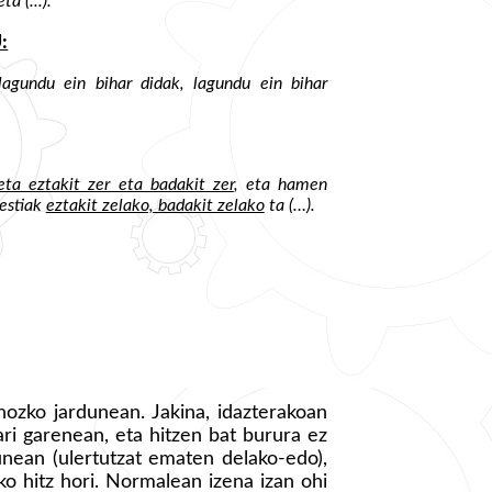
a (...).
:
«lagundu ein bihar didak, lagundu ein bihar
eta eztakit zer eta badakit zer
, eta hamen
bestiak
eztakit zelako, badakit zelako
ta (…).
hozko jardunean. Jakina, idazterakoan
ari garenean, eta hitzen bat burura ez
nean (ulertutzat ematen delako-edo),
 hitz hori. Normalean izena izan ohi