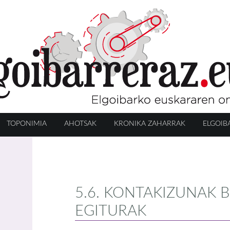
TOPONIMIA
AHOTSAK
KRONIKA ZAHARRAK
ELGOIB
5.6. KONTAKIZUNAK 
EGITURAK