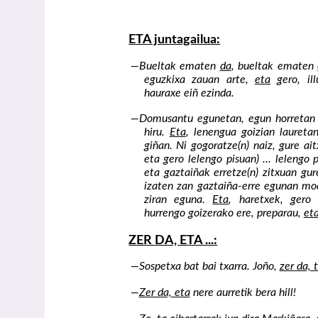
ETA juntagailua:
—Bueltak ematen
da
, bueltak ematen
eguzkixa zauan arte,
eta
gero, ill
hauraxe eiñ ezinda.
—Domusantu egunetan, egun horretan 
hiru.
Eta
, lenengua goizian laureta
giñan. Ni gogoratze(n) naiz, gure ait
eta gero lelengo pisuan) ... lelengo
eta gaztaiñak erretze(n) zitxuan g
izaten zan gaztaiña-erre egunan mod
ziran eguna.
Eta
, haretxek, gero 
hurrengo goizerako ere, preparau,
et
ZER DA, ETA ...:
—Sospetxa bat bai txarra. Joño,
zer da, t
—
Zer da, eta
nere aurretik bera hill!