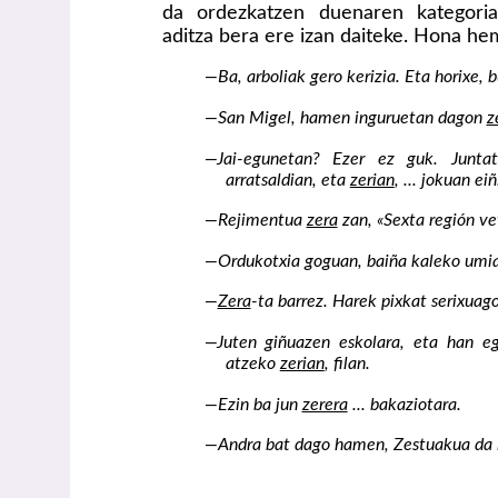
da ordezkatzen duenaren kategoria
aditza bera ere izan daiteke. Hona he
—Ba, arboliak gero kerizia. Eta horixe, 
—San Migel, hamen inguruetan dagon
z
—Jai-egunetan? Ezer ez guk. Junta
arratsaldian, eta
zerian
, ... jokuan eiñ
—Rejimentua
zera
zan, «Sexta región vet
—Ordukotxia goguan, baiña kaleko umi
—
Zera
-ta barrez. Harek pixkat serixuago
—Juten giñuazen eskolara, eta han eg
atzeko
zerian
, filan.
—Ezin ba jun
zerera
... bakaziotara.
—Andra bat dago hamen, Zestuakua da i