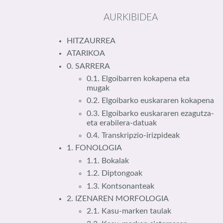
AURKIBIDEA
HITZAURREA
ATARIKOA
0. SARRERA
0.1. Elgoibarren kokapena eta
mugak
0.2. Elgoibarko euskararen kokapena
0.3. Elgoibarko euskararen ezagutza-
eta erabilera-datuak
0.4. Transkripzio-irizpideak
1. FONOLOGIA
1.1. Bokalak
1.2. Diptongoak
1.3. Kontsonanteak
2. IZENAREN MORFOLOGIA
2.1. Kasu-marken taulak