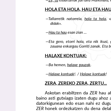
—
Ze, ta
eibartarrak jun dira Markiñara, et
HOLA ETA HOLA, HAU ETA HAU
—Tallarretik natorrela,
hola ta hola
, 
didak».
—
Hau ta hau
esan zian ...
—Eta gero, etorri hola, eta nik ikusi,
zauana enkargau Gorriti zanak. Eta 
HALAXE KONTUAK:
—Ba hemen,
halaxe gauzak
.
—
Halaxe kontuak
!. /
Holaxe kontuak
!
ZERA, ZEREKO ZERA, ZERTU...
Askotan erabiltzen da
ZER
hau a
baino asti gutxiago izaten dugu ahoz 
datorkigunean edo esan nahi ez dugu
ZER
honek ordezkatzen du dena delako