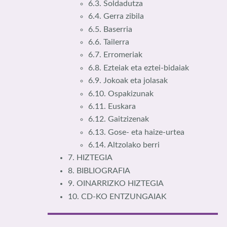
6.3. Soldadutza
6.4. Gerra zibila
6.5. Baserria
6.6. Tailerra
6.7. Erromeriak
6.8. Ezteiak eta eztei-bidaiak
6.9. Jokoak eta jolasak
6.10. Ospakizunak
6.11. Euskara
6.12. Gaitzizenak
6.13. Gose- eta haize-urtea
6.14. Altzolako berri
7. HIZTEGIA
8. BIBLIOGRAFIA
9. OINARRIZKO HIZTEGIA
10. CD-KO ENTZUNGAIAK