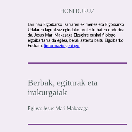
HONI BURUZ
Lan hau Elgoibarko Izarraren ekimenez eta Elgoibarko
Udalaren laguntzaz egindako proiektu baten ondorioa
da. Jesus Mari Makazaga Eizagirre euskal filologo
elgoibartarra da egilea, berak aztertu baitu Elgoibarko
Euskara.
[informazio gehiago]
Berbak, egiturak eta
irakurgaiak
Egilea: Jesus Mari Makazaga