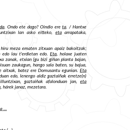
da
. Ondo ete dago? Oindio ere
ta
. / Hantxe
untzixan lan asko eitteko,
eta
arrapataka,
hiru meza ematen zitxuan apaiz bakoitzak;
n edo lau t'erdietan edo.
Eta
, holaxe juaten
xa zanak, etxian (gu bizi giñan planta bajan,
 pisuan zaukagun, hango sala baten, su bajua,
ure aitxak, batez ere Domusantu egunian.
Eta
uan edo, lenengo aldiz gaztaiñak erretze(n)
illuntzixan, gaztaiñak afalonduan jan,
eta
a
, hárek janaz, mezetara.
a ...