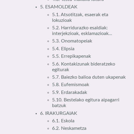
5. ESAMOLDEAK
5.1. Atsotitzak, esaerak eta
lokuzioak
5.2. Harridurazko esaldiak:
interjekzioak, esklamazioak...
5.3. Onomatopeiak
5.4. Elipsia
5.5. Errepikapenak
5.6. Kontakizunak bideratzeko
egiturak
5.7. Baiezko balioa duten ukapenak
5.8. Eufemismoak
5.9. Erdarakadak
5.10. Bestelako egitura aipagarri
batzuk
6. IRAKURGAIAK
6.1. Eskola
6.2. Neskametza