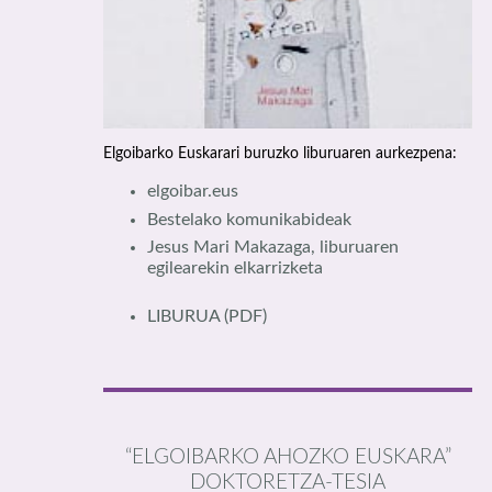
Elgoibarko Euskarari buruzko liburuaren aurkezpena:
elgoibar.eus
Bestelako komunikabideak
Jesus Mari Makazaga, liburuaren
egilearekin elkarrizketa
LIBURUA
(PDF)
“ELGOIBARKO AHOZKO EUSKARA”
DOKTORETZA-TESIA