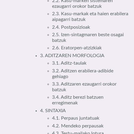
2.2. Kasu-marken sistemaren
ezaugarri orokor batzuk
2.3. Kasu-markak eta haien erabilera
aipagarri batzuk
2.4. Postposizioak
2.5. Izen-sintagmaren beste osagai
batzuk
2.6. Eratorpen-atzizkiak
3. ADITZAREN MORFOLOGIA
3.1. Aditz-taulak
3.2. Aditzen erabilera-adibide
gehiago
3.3. Aditzaren ezaugarri orokor
batzuk
3.4. Aditz berezi batzuen
erregimenak
4. SINTAXIA
4.1. Perpaus juntatuak
4.2. Mendeko perpausak
4.3. Testu-mailako lotura