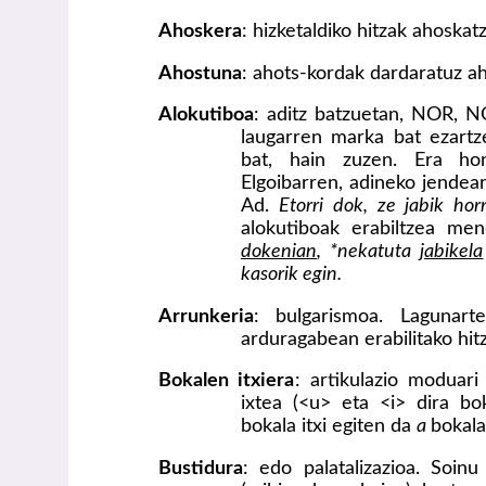
Ahoskera
: hizketaldiko hitzak ahoska
Ahostuna
: ahots-kordak dardaratuz a
Alokutiboa
: aditz batzuetan, NOR, 
laugarren marka bat ezartz
bat, hain zuzen. Era horr
Elgoibarren, adineko jendear
Ad.
Etorri dok, ze jabik hor
alokutiboak erabiltzea m
dokenian
, *nekatuta
jabikela
kasorik egin.
Arrunkeria
: bulgarismoa. Lagunar
arduragabean erabilitako hi
Bokalen itxiera
: artikulazio moduari
ixtea (<u> eta <i> dira bok
bokala itxi egiten da
a
bokal
Bustidura
: edo palatalizazioa. Soin