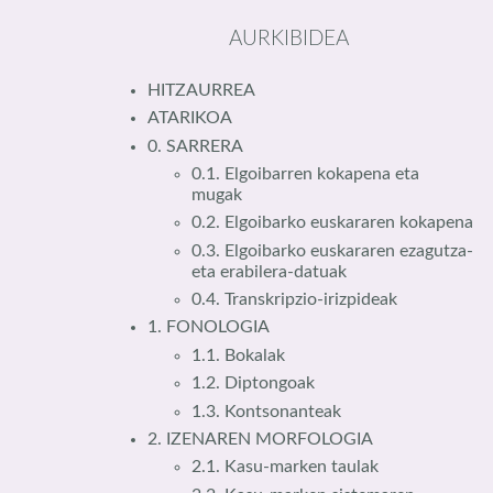
AURKIBIDEA
HITZAURREA
ATARIKOA
0. SARRERA
0.1. Elgoibarren kokapena eta
mugak
0.2. Elgoibarko euskararen kokapena
0.3. Elgoibarko euskararen ezagutza-
eta erabilera-datuak
0.4. Transkripzio-irizpideak
1. FONOLOGIA
1.1. Bokalak
1.2. Diptongoak
1.3. Kontsonanteak
2. IZENAREN MORFOLOGIA
2.1. Kasu-marken taulak