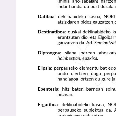
(mihia aho-sabaian) hartze
indar handia du bustidurak:
Datiboa
: deklinabideko kasua, NORI
atzizkiaren bidez gauzatzen 
Destinatiboa
: euskal deklinabideko
erantzuten dio, eta Elgoiba
gauzatzen da. Ad.
Semiantzat
Diptongoa
: silaba berean ahoska
h
ai
nbestian,
eu
zkixa.
Elipsia
: perpauseko elementu bat edo g
ondo ulertzen dugu perpau
handiagoa lortzen du gure j
Epentesia
: hitz baten barnean soin
hitzean.
Ergatiboa
: deklinabideko kasua, NO
perpauseko subjektua da.
gizónek
egin deba etxia.