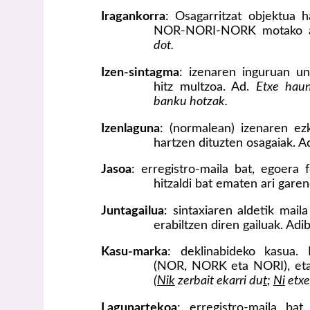
Iragankorra
: Osagarritzat objektua
NOR-NORI-NORK motako ad
dot.
Izen-sintagma
: izenaren inguruan un
hitz multzoa. Ad.
Etxe haun
banku hotzak.
Izenlaguna
: (normalean) izenaren ez
hartzen dituzten osagaiak. A
Jasoa
: erregistro-maila bat, egoera 
hitzaldi bat ematen ari gare
Juntagailua
: sintaxiaren aldetik mail
erabiltzen diren gailuak. Adi
Kasu-marka
: deklinabideko kasua. 
(NOR, NORK eta NORI), eta 
(
Nik
zerbait ekarri du
t
;
Ni
etx
Lagunartekoa
: erregistro-maila bat