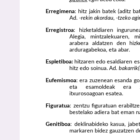
Erregimena
: hitz jakin batek (aditz 
Ad.
-rekin akordau, -tzeko agi
Erregistroa
: hizketaldiaren ingurun
Alegia, mintzalekuaren, m
arabera aldatzen den hizke
arduragabekoa, eta abar.
Espletiboa:
hitzaren edo esaldiaren es
hitz edo soinua. Ad.
bakarrik(a
Eufemismoa
: era zuzenean esanda gog
eta esamoldeak era ze
itxurosoagoan esatea.
Figuratua
: zentzu figuratuan erabiltze
bestelako adiera bat eman n
Genitiboa
: deklinabideko kasua, jab
markaren bidez gauzatzen d