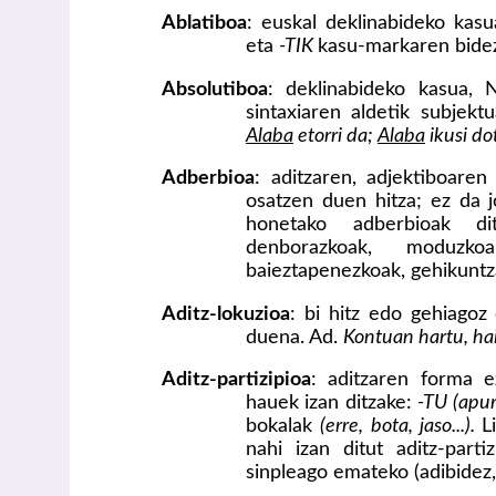
Ablatiboa
: euskal deklinabideko kas
eta
-TIK
kasu-markaren bidez
Absolutiboa
: deklinabideko kasua, 
sintaxiaren aldetik subjekt
Alaba
etorri da;
Alaba
ikusi do
Adberbioa
: aditzaren, adjektiboare
osatzen duen hitza; ez da j
honetako adberbioak di
denborazkoak, moduzko
baieztapenezkoak, gehikuntza
Aditz-lokuzioa
: bi hitz edo gehiagoz 
duena. Ad.
Kontuan hartu, hain
Aditz-partizipioa
: aditzaren forma e
hauek izan ditzake:
-TU (apurt
bokalak
(erre, bota, jaso...).
L
nahi izan ditut aditz-parti
sinpleago emateko (adibidez