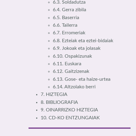
6.3. Soldadutza
6.4. Gerra zibila
6.5. Baserria
6.6. Tailerra
6.7. Erromeriak
6.8. Ezteiak eta eztei-bidaiak
6.9. Jokoak eta jolasak
6.10. Ospakizunak
6.11. Euskara
6.12. Gaitzizenak
6.13. Gose- eta haize-urtea
6.14. Altzolako berri
7. HIZTEGIA
8. BIBLIOGRAFIA
9. OINARRIZKO HIZTEGIA
10. CD-KO ENTZUNGAIAK