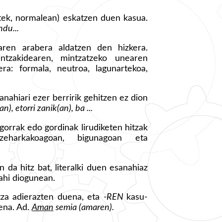
batek, normalean) eskatzen duen kasua.
ndu...
earen arabera aldatzen den hizkera.
intzakidearen, mintzatzeko unearen
ra: formala, neutroa, lagunartekoa,
anahiari ezer berririk gehitzen ez dion
n), etorri zanik(an), ba ...
orrak edo gordinak lirudiketen hitzak
harkakoagoan, bigunagoan eta
n da hitz bat, literalki duen esanahiaz
ahi diogunean.
etza adierazten duena, eta
-REN
kasu-
ena. Ad.
Aman
semia (amaren).