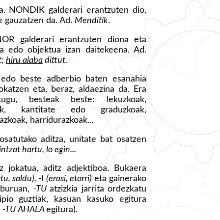
ua. NONDIK galderari erantzuten dio,
 gauzatzen da. Ad.
Menditik
.
NOR galderari erantzuten diona eta
ua edo objektua izan daitekeena. Ad.
t;
hiru alaba
dittut.
n edo beste adberbio baten esanahia
okatzen eta, beraz, aldaezina da. Era
tugu, besteak beste: lekuzkoak,
ak, kantitate edo graduzkoak,
zkoak, harridurazkoak...
osatutako aditza, unitate bat osatzen
tzat hartu, lo egin...
z jokatua, aditz adjektiboa. Bukaera
u, saldu), -I (erosi, etorri)
eta gainerako
iburuan,
-TU
atzizkia jarrita ordezkatu
zipio guztiak, kasuan kasuko egitura
,
-TU AHALA
egitura).