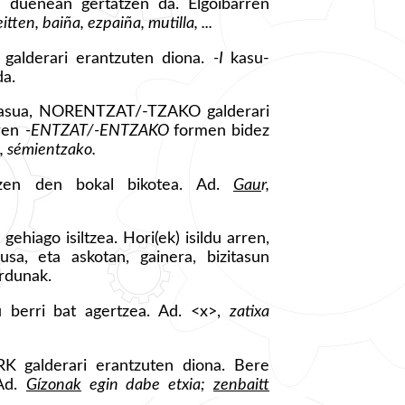
n duenean gertatzen da. Elgoibarren
eitten, baiña, ezpaiña, mutilla, ...
 galderari erantzuten diona.
-I
kasu-
da.
 kasua, NORENTZAT/-TZAKO galderari
rren
-ENTZAT/-ENTZAKO
formen bidez
, sémientzako.
tzen den bokal bikotea. Ad.
Gau
r,
ehiago isiltzea. Hori(ek) isildu arren,
sa, eta askotan, gainera, bizitasun
ardunak.
u berri bat agertzea. Ad. <x>,
zatixa
RK galderari erantzuten diona. Bere
 Ad.
Gízonak
egin dabe etxia;
zenbaitt