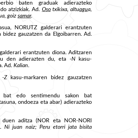
erbio baten graduak adierazteko
edo atzizkiak. Ad.
Oso
txikixa, altu
agu
a,
a, goiz
samar
.
kasua, NORUTZ galderari erantzuten
 bidez gauzatzen da Elgoibarren. Ad.
alderari erantzuten diona. Aditzaren
atu den adierazten du, eta
-N
kasu-
a. Ad.
Kalian
.
,
-Z
kasu-markaren bidez gauzatzen
io bat edo sentimendu sakon bat
tasuna, ondoeza eta abar) adierazteko
ez duen aditza (NOR eta NOR-NORI
d.
Ni juan naiz; Peru etorri jata bisita