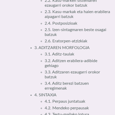
2.2. Kasu-marken sistemaren
ezaugarri orokor batzuk
2.3. Kasu-markak eta haien erabilera
aipagarri batzuk
2.4. Postposizioak
2.5. Izen-sintagmaren beste osagai
batzuk
2.6. Eratorpen-atzizkiak
3. ADITZAREN MORFOLOGIA
3.1. Aditz-taulak
3.2. Aditzen erabilera-adibide
gehiago
3.3. Aditzaren ezaugarri orokor
batzuk
3.4. Aditz berezi batzuen
erregimenak
4. SINTAXIA
4.1. Perpaus juntatuak
4.2. Mendeko perpausak
4.3. Testu-mailako lotura