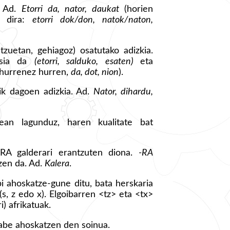
. Ad.
Etorri da, nator, daukat
(horien
k dira:
etorri dok/don, natok/naton,
atzuetan, gehiagoz) osatutako adizkia.
gusia da
(etorri, salduko, esaten)
eta
 (hurrenez hurren,
da, dot, nion
).
rik dagoen adizkia. Ad.
Nator, dihardu,
tean lagunduz, haren kualitate bat
ORA galderari erantzuten diona.
-RA
zen da. Ad.
Kalera
.
 ahoskatze-gune ditu, bata herskaria
 (s, z edo x). Elgoibarren <tz> eta <tx>
i) afrikatuak.
gabe ahoskatzen den soinua.