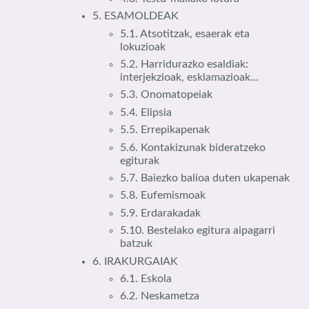
5. ESAMOLDEAK
5.1. Atsotitzak, esaerak eta
lokuzioak
5.2. Harridurazko esaldiak:
interjekzioak, esklamazioak...
5.3. Onomatopeiak
5.4. Elipsia
5.5. Errepikapenak
5.6. Kontakizunak bideratzeko
egiturak
5.7. Baiezko balioa duten ukapenak
5.8. Eufemismoak
5.9. Erdarakadak
5.10. Bestelako egitura aipagarri
batzuk
6. IRAKURGAIAK
6.1. Eskola
6.2. Neskametza