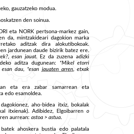
tzeko, gauzatzeko modua.
hoskatzen den soinua.
NORI eta NORK pertsona-markez gain,
en da, mintzakideari dagokion marka
etako aditzak dira alokutibokoak.
en jardunean daude bizirik batez ere.
rek?, esan jauat.
Ez da zuzena adizki
endeko aditza dugunean:
*Mikel etorri
esan dau, *esan
jauaten arren
, etxak
tean eta era zabar samarrean eta
tza edo esamoldea.
 dagokionez, aho-bidea itxiz, bokalak
al itxienak). Adibidez, Elgoibarren
o
aren aurrean:
astoa > astua
.
u batek ahoskera bustia edo palatala