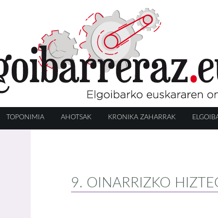
TOPONIMIA
AHOTSAK
KRONIKA ZAHARRAK
ELGOIB
9. OINARRIZKO HIZTE