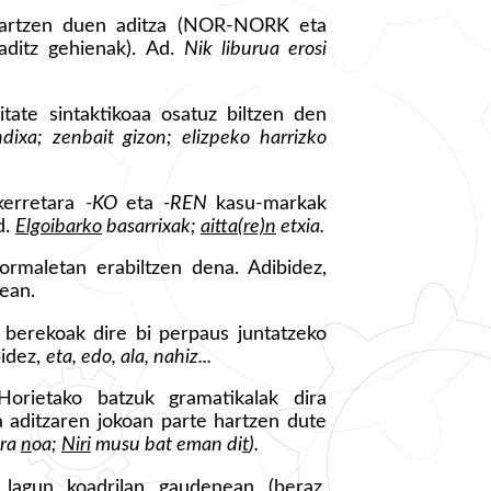
 hartzen duen aditza (NOR-NORK eta
itz gehienak). Ad.
Nik liburua erosi
itate sintaktikoaa osatuz biltzen den
dixa; zenbait gizon; elizpeko harrizko
kerretara
-KO
eta
-REN
kasu-markak
d.
Elgoibarko
basarrixak;
aitta(re)n
etxia.
formaletan erabiltzen dena. Adibidez,
nean.
a berekoak dire bi perpaus juntatzeko
bidez,
eta, edo, ala, nahiz...
Horietako batzuk gramatikalak dira
aditzaren jokoan parte hartzen dute
era
n
oa;
Niri
musu bat eman di
t
).
, lagun koadrilan gaudenean (beraz,