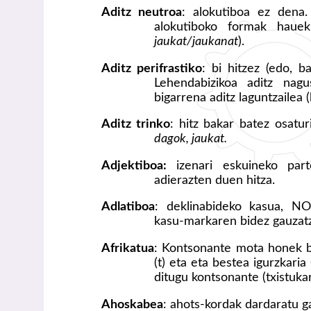
Aditz neutroa
: alokutiboa ez dena
alokutiboko formak haue
jaukat/jaukanat
).
Aditz perifrastiko
: bi hitzez (edo, b
Lehendabizikoa aditz na
bigarrena aditz laguntzailea
Aditz trinko
: hitz bakar batez osatu
dagok, jaukat.
Adjektiboa:
izenari eskuineko par
adierazten duen hitza.
Adlatiboa
: deklinabideko kasua, N
kasu-markaren bidez gauzat
Afrikatua
: Kontsonante mota honek bi
(t) eta eta bestea igurzkaria
ditugu kontsonante (txistukar
Ahoskabea
: ahots-kordak dardaratu 