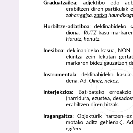
Graduatzailea
: adjektibo edo adb
erabiltzen diren partikulak 
zaharr
egi
xa,
zatixa
haundixagu
Hurbiltze-adlatiboa
: deklinabideko 
diona.
-RUTZ
kasu-markaren
Harutz, honutz.
Inesiboa
: deklinabideko kasua, NON g
ekintza zein lekutan gert
markaren bidez gauzatzen d
Instrumentala
: deklinabideko kasua
dena. Ad.
Oiñez, nekez.
Interjekzioa
: Bat-bateko erreakz
(harridura, ezustea, desados
erabiltzen diren hitzak.
Iragangaitza
: Objekturik hartzen 
motako aditz gehienak). A
egitera.