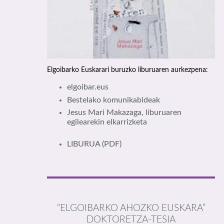
Elgoibarko Euskarari buruzko liburuaren aurkezpena:
elgoibar.eus
Bestelako komunikabideak
Jesus Mari Makazaga, liburuaren
egilearekin elkarrizketa
LIBURUA
(PDF)
“ELGOIBARKO AHOZKO EUSKARA”
DOKTORETZA-TESIA