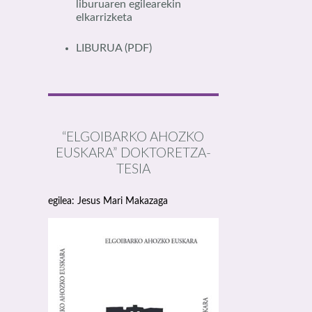
liburuaren egilearekin
elkarrizketa
LIBURUA
(PDF)
“ELGOIBARKO AHOZKO
EUSKARA” DOKTORETZA-
TESIA
egilea: Jesus Mari Makazaga