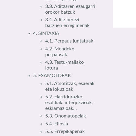
3.3. Aditzaren ezaugarri
orokor batzuk
3.4. Aditz berezi
batzuen erregimenak
4. SINTAXIA
4.1. Perpaus juntatuak
4.2. Mendeko
perpausak
4.3. Testu-mailako
lotura
5. ESAMOLDEAK
5.1. Atsotitzak, esaerak
eta lokuzioak
5.2. Harridurazko
esaldiak: interjekzioak,
esklamazioak...
5.3. Onomatopeiak
5.4. Elipsia
5.5. Errepikapenak