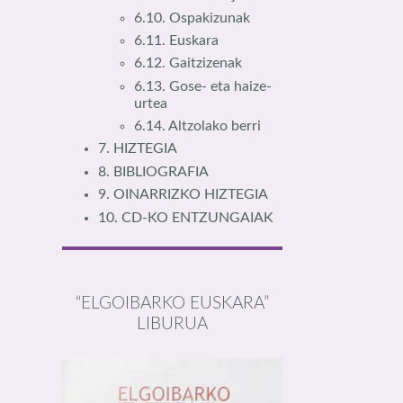
6.10. Ospakizunak
6.11. Euskara
6.12. Gaitzizenak
6.13. Gose- eta haize-
urtea
6.14. Altzolako berri
7. HIZTEGIA
8. BIBLIOGRAFIA
9. OINARRIZKO HIZTEGIA
10. CD-KO ENTZUNGAIAK
“ELGOIBARKO EUSKARA”
LIBURUA