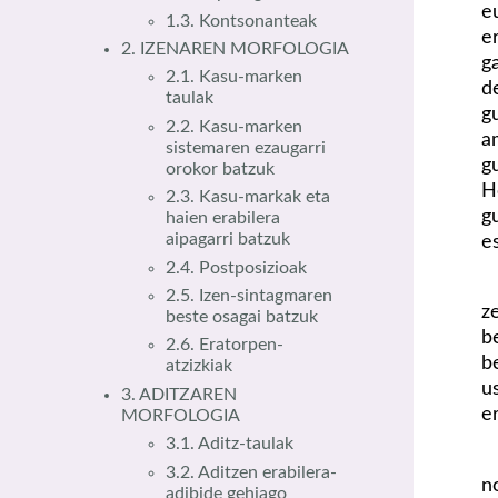
e
1.3. Kontsonanteak
e
2. IZENAREN MORFOLOGIA
g
2.1. Kasu-marken
d
taulak
g
2.2. Kasu-marken
a
sistemaren ezaugarri
g
orokor batzuk
H
2.3. Kasu-markak eta
g
haien erabilera
aipagarri batzuk
e
2.4. Postposizioak
2.5. Izen-sintagmaren
z
beste osagai batzuk
b
2.6. Eratorpen-
b
atzizkiak
u
3. ADITZAREN
e
MORFOLOGIA
3.1. Aditz-taulak
3.2. Aditzen erabilera-
n
adibide gehiago