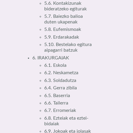
5.6. Kontakizunak
bideratzeko egiturak
5.7. Baiezko balioa
duten ukapenak
5.8. Eufemismoak
5.9. Erdarakadak
5.10. Bestelako egitura
aipagarri batzuk
6. IRAKURGAIAK
6.1. Eskola
6.2. Neskametza
6.3. Soldadutza
6.4. Gerra zibila
6.5. Baserria
6.6. Tailerra
6.7. Erromeriak
6.8. Ezteiak eta eztei-
bidaiak
6.9. Jokoak eta jolasak