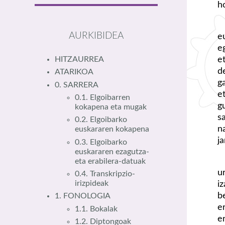
h
AURKIBIDEA
e
e
e
HITZAURREA
d
ATARIKOA
g
0. SARRERA
e
0.1. Elgoibarren
g
kokapena eta mugak
s
0.2. Elgoibarko
n
euskararen kokapena
j
0.3. Elgoibarko
euskararen ezagutza-
eta erabilera-datuak
u
0.4. Transkripzio-
i
irizpideak
b
1. FONOLOGIA
e
1.1. Bokalak
e
1.2. Diptongoak