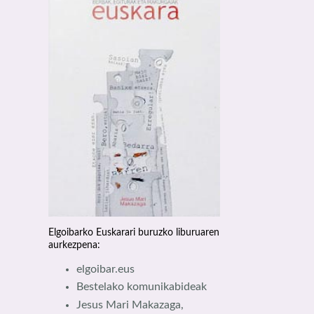
Elgoibarko Euskarari buruzko liburuaren
aurkezpena:
elgoibar.eus
Bestelako komunikabideak
Jesus Mari Makazaga,