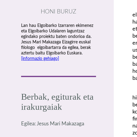
HONI BURUZ
e
h
Lan hau Elgoibarko Izarraren ekimenez
e
eta Elgoibarko Udalaren laguntzaz
b
egindako proiektu baten ondorioa da.
Jesus Mari Makazaga Eizagirre euskal
e
filologo elgoibartarra da egilea, berak
u
aztertu baitu Elgoibarko Euskara.
b
[informazio gehiago]
b
h
b
Berbak, egiturak eta
h
b
irakurgaiak
k
f
Egilea: Jesus Mari Makazaga
n
z